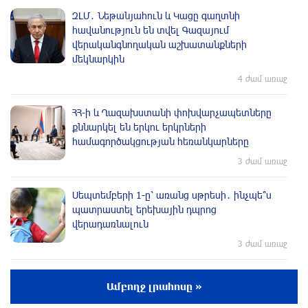
ԶԼՄ․ Նեթանյահուն և Կացը գաղտնի
հավանություն են տվել Գազայում
վերականգնողական աշխատանքների
մեկնարկին
4 ժամ առաջ
ՀՀ-ի և Ղազախստանի փոխվարչապետները
քննարկել են երկու երկրների
համագործակցության հեռանկարները
3 ժամ առաջ
Սեպտեմբերի 1-ը՝ առանց սթրեսի․ ինչպե՞ս
պատրաստել երեխային դպրոց
վերադառնալուն
3 ժամ առաջ
Հութիները հարվածել են Saudi Aramco-ին
Ամբողջ լրահոսը »
3 ժամ առաջ