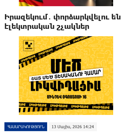
Իրազեկում․ փորձարկվելու են
էլեկտրական շչակներ
ՀԱՍԱՐԱԿՈՒԹՅՈՒՆ
13 Մայիս, 2026 14:24