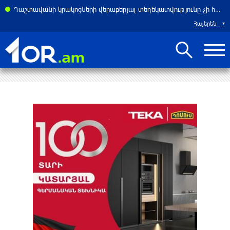
 վիրավորվել է 13 մարդ, այդ թվում՝ երկու երեխա
Դաշտավանի կրակոցների վերաբերյալ տեղեկատվությունը չի համապատասխանում իրականությանը. ՆԳՆ
Հայերեն