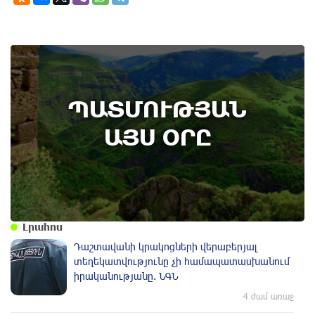
9th of August
ՊԱՏՄՈՒԹՅԱՆ
Անտառային հրդեհներից պաշտպանության
օր. պատմության այս օրը (9 օգոստոս)
ԱՅՍ ՕՐԸ
Լրահոս
Դաշտավանի կրակոցների վերաբերյալ
տեղեկատվությունը չի համապատասխանում
իրականությանը. ՆԳՆ
4 ժամ առաջ