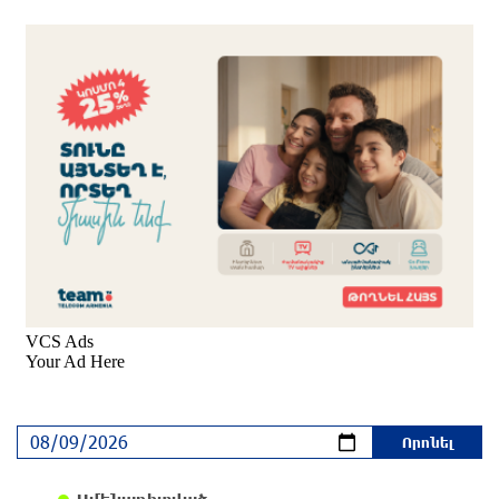
ԻՀՊԿ հրամանատար․ ԱՄՆ-ն և Իսրայելն
Իրանում չկարողացան հասնել իրենց
նպատակներին
3 ժամ առաջ
Անշարժ գույքի գործակալներ. Աճել է ռուսների
կողմից Հայաստանում անշարժ գույքի
ձեռքբերումը
2 ժամ առաջ
Հունգարիայի իշխող կուսակցությունը
նախագահի պաշտոնում առաջադրել է
Գերագույն դատարանի նախկին նախագահի
թեկնածությունը
2 ժամ առաջ
ԱՄՆ Սենատ է ներկայացվել Լիբանանին