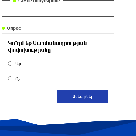
Самое популярное
около одного месяца назад
Армения заинтересована в полноценном
Опрос
участии в ЕАЭС: Пашинян
около одного месяца назад
Կո՞ղմ եք Սահմանադրության
փոփոխությանը
На автодороге Ереван-Севан произошел
камнепад
Այո
около одного месяца назад
Ոչ
Оппозиция Грузии отказалась от
мандатов и получила обратный
эффект: Нарек Карапетян
около одного месяца назад
Российская теннисистка Алина Чараева
будет представлять Армению