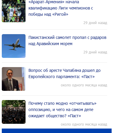
«Арарат‑Армения» начала
квалификацию Лиги чемпионов с
победы над «Ригой»
29 дней назад
Пакистанский самолет пропал с радаров
над Аравийским морем
29 дней назад
Вопрос об аресте Чалабяна дошел до
Европейского парламента: «Паст»
около одного месяца назад
Почему стало модно «отчитывать»
оппозицию, и чего на самом деле
ожидает общество? «Паст»
около одного месяца назад