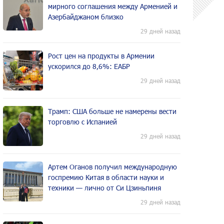
мирного соглашения между Арменией и
Азербайджаном близко
29 дней назад
Рост цен на продукты в Армении
ускорился до 8,6%: ЕАБР
29 дней назад
Трамп: США больше не намерены вести
торговлю с Испанией
29 дней назад
Артем Оганов получил международную
госпремию Китая в области науки и
техники — лично от Си Цзиньпиня
29 дней назад