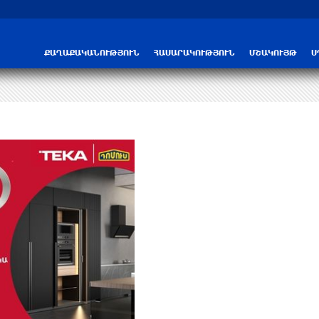
Трамп: США больше не намерены вести 
ՔԱՂԱՔԱԿԱՆՈՒԹՅՈՒՆ
ՀԱՍԱՐԱԿՈՒԹՅՈՒՆ
ՄՇԱԿՈՒՅԹ
Ս