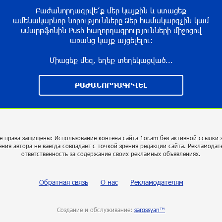
Բաժանորդագրվե՛ք մեր կայքին և ստացեք
ամենակարևոր նորությունները Ձեր համակարգչին կամ
սմարթֆոնին Push հաղորդագրությունների միջոցով
առանց կայք այցելելու։
Միացեք մեզ, եղեք տեղեկացված...
ԲԱԺԱՆՈՐԴԱԳՐՎԵԼ
е права защищены: Использование контена сайта 1or.am без активной ссылки 
ения автора не ваегда совпадает с точкой зрения редакции сайта. Рекламодат
ответственность за содержание своих рекламных объявлениях.
Обратная связь
О нас
Рекламодателям
Создание и обслуживание:
sargssyan™