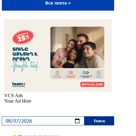
Вся лента »
Ложная дилемма мандатов: почему тема
парламентского бойкота оппозиции -
пустая повестка дня? «Паст»
около одного месяца назад
Правовой терроризм как начало
падения власти: пример Гагика
Царукяна и горькие уроки истории:
«Паст»
около одного месяца назад
Размик Марукян стал обладателем
бронзовой медали XV Международного
конкурса артистов балета
около одного месяца назад
«Росатом» готов построить новые АЭС,
чтобы избежать энергодефицита в
Армении: Алексей Лихачёв