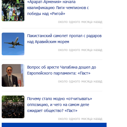
«Арарат‑Армения» начала
квалификацию Лиги чемпионов с
победы над «Ригой»
около одного месяца назад
Пакистанский самолет пропал с радаров
над Аравийским морем
около одного месяца назад
Вопрос об аресте Чалабяна дошел до
Европейского парламента: «Паст»
около одного месяца назад
Почему стало модно «отчитывать»
оппозицию, и чего на самом деле
ожидает общество? «Паст»
около одного месяца назад