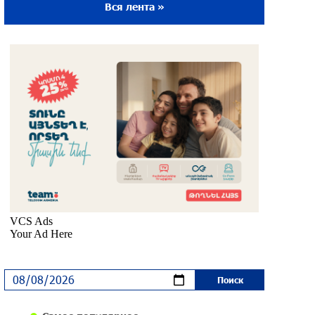
Вся лента »
Ложная дилемма мандатов: почему тема
парламентского бойкота оппозиции -
пустая повестка дня? «Паст»
около одного месяца назад
Правовой терроризм как начало
падения власти: пример Гагика
Царукяна и горькие уроки истории:
«Паст»
около одного месяца назад
Размик Марукян стал обладателем
бронзовой медали XV Международного
конкурса артистов балета
около одного месяца назад
«Росатом» готов построить новые АЭС,
чтобы избежать энергодефицита в
Армении: Алексей Лихачёв