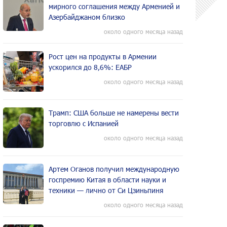
мирного соглашения между Арменией и
Азербайджаном близко
около одного месяца назад
Рост цен на продукты в Армении
ускорился до 8,6%: ЕАБР
около одного месяца назад
Трамп: США больше не намерены вести
торговлю с Испанией
около одного месяца назад
Артем Оганов получил международную
госпремию Китая в области науки и
техники — лично от Си Цзиньпиня
около одного месяца назад