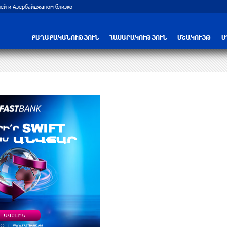
ей и Азербайджаном близко
Рост цен на продукты в Армении ускорил
ՔԱՂԱՔԱԿԱՆՈՒԹՅՈՒՆ
ՀԱՍԱՐԱԿՈՒԹՅՈՒՆ
ՄՇԱԿՈՒՅԹ
Ս