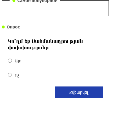
Самое популярное
около одного месяца назад
Армения заинтересована в полноценном
Опрос
участии в ЕАЭС: Пашинян
около одного месяца назад
Կո՞ղմ եք Սահմանադրության
փոփոխությանը
На автодороге Ереван-Севан произошел
камнепад
Այո
около одного месяца назад
Ոչ
Оппозиция Грузии отказалась от
мандатов и получила обратный
эффект: Нарек Карапетян
около одного месяца назад
Российская теннисистка Алина Чараева
будет представлять Армению