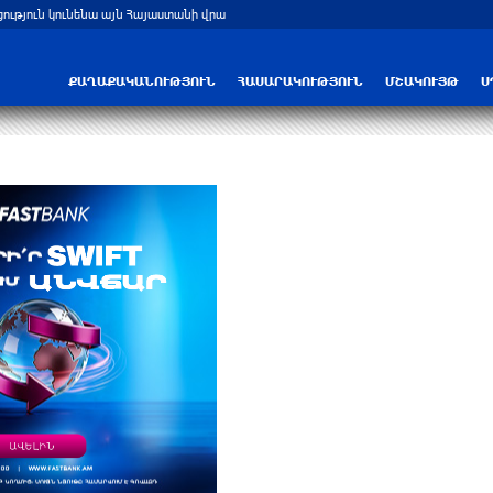
ցություն կունենա այն Հայաստանի վրա
Բելառուսում պակասում է ԽՍՀՄ ժամա
ՔԱՂԱՔԱԿԱՆՈՒԹՅՈՒՆ
ՀԱՍԱՐԱԿՈՒԹՅՈՒՆ
ՄՇԱԿՈՒՅԹ
Ս