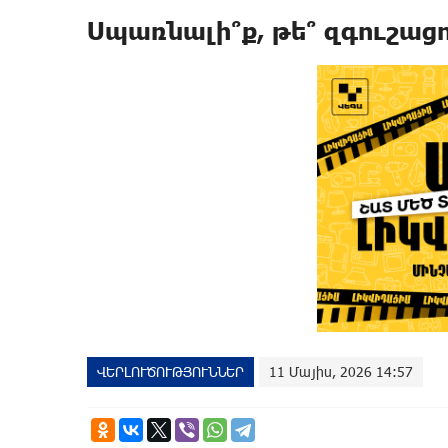
Սպառնալի՞ք, թե՞ զգուշաց
ՎԵՐԼՈՒԾՈՒԹՅՈՒՆՆԵՐ
11 Մայիս, 2026 14:57