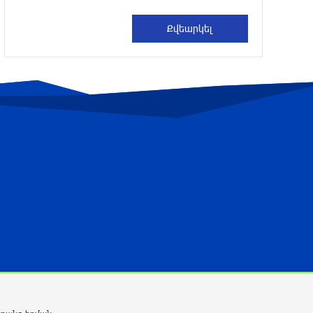
4 ժամ առաջ
ՀՀ–ի համար ԵԱՏՄ–ի հետ
համագործակցության խորացումը
առաջնահերթություն է. Փաշինյան
4 ժամ առաջ
Ռուս-ուկրաինական
hակամարտության կարգավորման
հարցում առաջընթաց է գրանցվել․
Թրամփ
4 ժամ առաջ
Ճգնաժամն անխուսափելի է. Ի՞նչ
կարող է նշանակել Հայաստանի դուրս
գալը ԵԱՏՄ-ից Հայաստանի համար
5 ժամ առաջ