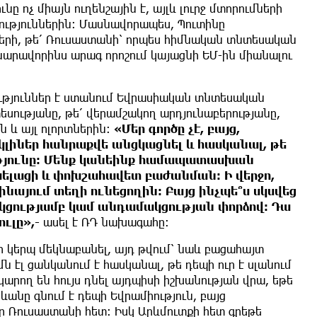
 ոչ միայն ուղենշային է, այլև լուրջ մտորումների
ություններին։ Մասնավորապես, Պուտինը
ների, թե՛ Ռուսաստանի՝ որպես հիմնական տնտեսական
հնարավորինս արագ որոշում կայացնի ԵՄ-ին միանալու
ություններ է ստանում Եվրասիական տնտեսական
տեսությանը, թե՛ վերամշակող արդյունաբերությանը,
ն և այլ ոլորտներին։
«Մեր գործը չէ, բայց,
կլիներ հանրաքվե անցկացնել և հասկանալ, թե
ւթյունը։ Մենք կանեինք համապատասխան
խելացի և փոխշահավետ բաժանման։ Ի վերջո,
նայում տեղի ունեցողին։ Բայց ինչպե՞ս սկսվեց
կցությամբ կամ անդամակցության փորձով։ Դա
ւլը»,-
ասել է ՌԴ նախագահը։
ր կերպ մեկնաբանել, այդ թվում՝ նաև բացահայտ
ն էլ ցանկանում է հասկանալ, թե դեպի ուր է սլանում
կարող են հույս դնել այդպիսի իշխանության վրա, եթե
անը գնում է դեպի Եվրամիություն, բայց
 Ռուսաստանի հետ։ Իսկ Արևմուտքի հետ գրեթե