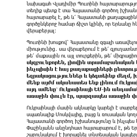
նախագահ Վլադիմիր Պուտինի հայտարարությունը
տեղիք պետք է տա Հայաստանի գործող իշխան
հայտարարել է, թե և՛ Հայաստանի քաղաքացի
գործընկերոջ համար ճիշտ կլինի, որ Երևանը 
վերաբերյալ։
Պուտինի խոսքով՝ Հայաստանը զգալի առավել
միությունից․ սա վերաբերում է թե՛ գյուղատն
թե՛ մաքսային ու այլ տուրքերին, թե՛ միգրացիո
սկզբունքորեն, լիովին տրամաբանական 
ինչպիսին է հայ քաղաքացիների ընտրո
եզրակացություններ և կձգտեինք մեղմ, 
մենք այժմ ականատես ենք լինում Ուկրաի
այդ ամենը՝ Ուկրաինայի ԵՄ-ին անդամա
առաջին փուլն էր, պարզապես առաջին փո
Ուկրաինայի մասին ակնարկը կարելի է տարբե
սպառնալիք Մոսկվայից, բայց և ռուսական կողմ
Հայաստանի գործող իշխանությունը և ինչպես 
Փաշինյանն անընդհատ հայտարարում է, թե Երև
շարունակում է խորացնել տնտեսական կապերը