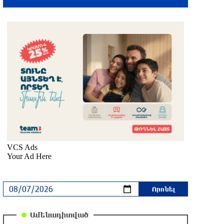
«Նոա»-ն ունի երկրպագուների
աջակցության կարիքը Շվեյցարիայում
մեկ ժամ առաջ
Գայի պողոտայում բախվել են «Kia»-ն և
«Hongqi»-ն. «Kia»-ն կողաշրջվել է,
վարորդը՝ մահшցել
20 րոպե առաջ
Սպասվում է առանց տեղումների
եղանակ. ջերմաստիճանն էապես չի
փոխվի
5 րոպե առաջ
Հուսով եմ, որ այս ձևաչափում մեզ
կհաջողվի խորացնել մեր
հարաբերություններն ու
Ամենադիտված
համագործակցությունը. Փաշինյանը՝