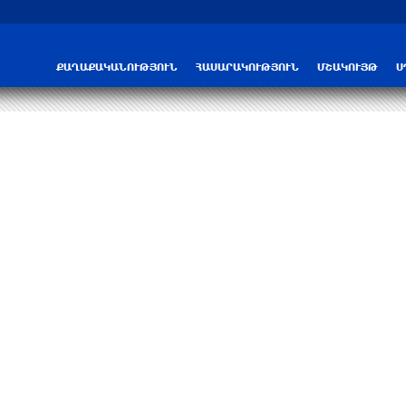
ՆԳՆ-ն մանրամասներ է հայտնել բենզա
ՔԱՂԱՔԱԿԱՆՈՒԹՅՈՒՆ
ՀԱՍԱՐԱԿՈՒԹՅՈՒՆ
ՄՇԱԿՈՒՅԹ
Ս