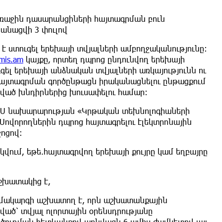
ռաջին դասարանցիների հայտագրման բուն
կանացվի 3 փուլով
է ստուգել երեխայի տվյալների ամբողջականությունը։
mis.am
կայքը, որտեղ դպրոց ընդունվող երեխայի
ւգել երեխայի անձնական տվյալների առկայությունն ու
ն հայտագրման գործընթացն իրականացնելու ընթացքում
ած խնդիրներից խուսափելու համար։
ՄՍ նախարարության «Կրթական տեխնոլոգիաների
Սովորողներին դպրոց հայտագրելու էլեկտրոնային
ջոցով։
կվում, եթե.հայտագրվող երեխայի քույրը կամ եղբայրը
աշխատակից է,
ամակարգի աշխատող է, որն աշխատանքային
ծ՝ տվյալ ոլորտային օրենսդրությանը
ծուղման հետևանքով առնվազն 6 ամիս ժամկետով այլ