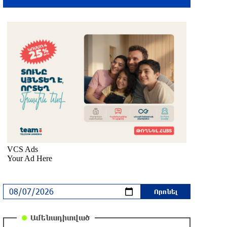
6 ժամ առաջ
Մալաթիա-Սեբաստիա վարչական
շրջանում արմատից փտած հերթական
ծառն է տապալվել
7 ժամ առաջ
Իրանը և Օմանը պլանավորում են
փոխել Հորմուզի նեղուցի
նավագնացության կառուցվածքը
7 ժամ առաջ
8-ամյա Մոնթե Մուրադյանն ու Սյունե
Քոսակյանը հաղթահարել են
Արարատի գագաթը
7 ժամ առաջ
Վթար Լոռու մարզում․ փրկարարները
Ամենադիտված
վարորդին դուրս են բերել