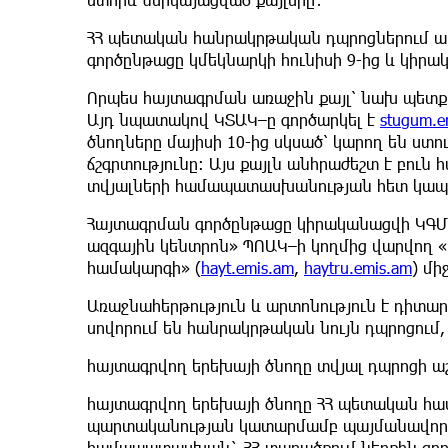
ՀՀ պետական հանրակրթական դպրոցներում ա
գործընթացը կմեկնարկի հունիսի 9-ից և կիրա
Որպես հայտագրման առաջին քայլ՝ նախ պետք 
Այդ նպատակով ԿՏԱԿ–ը գործարկել է
stugum.e
ծնողները մայիսի 10-ից սկսած՝ կարող են ստո
ճշգրտությունը։ Այս քայլն անհրաժեշտ է բու
տվյալների համապատասխանության հետ կապվ
Հայտագրման գործընթացը կիրականացվի ԿԳ
ազգային կենտրոն» ՊՈԱԿ–ի կողմից վարվող «
համակարգի» (
hayt.emis.am
,
haytru.emis.am
) մի
Առաջնահերթություն և արտոնություն է դիտար
սովորում են հանրակրթական նույն դպրոցում,
հայտագրվող երեխայի ծնողը տվյալ դպրոցի 
հայտագրվող երեխայի ծնողը ՀՀ պետական հ
պարտականության կատարմամբ պայմանավորվա
համապատասխան` ՀՀ տարածքում ներքին գոր