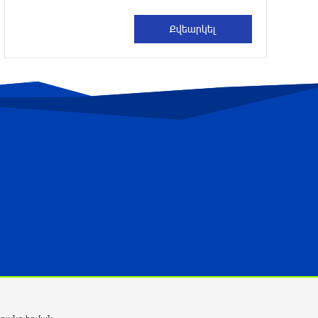
Հայաստանի բնակչության թիվը շուրջ
7 հազարով ավելացել է
10 ժամ առաջ
Իսրայելի ՊԲ-ն հարձակվել է
Լիբանանում «Հըզբոլլահ»-ի
հրամանատարական կետերի և
պահեստների վրա
10 ժամ առաջ
«Ռեալ Մադրիդ»-ն ու «ՌԲ Լայպցիգը»
համաձայնության են եկել Յան
Դիոմանդեի տրանսֆերի վերաբերյալ
11 ժամ առաջ
ՆԳՆ-ն մանրամասներ է հայտնել
բենզալցակայանում տեղի ունեցած
պայթյունից