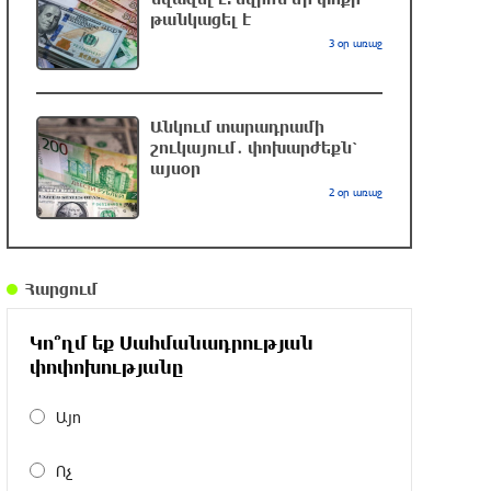
թանկացել է
բախվել են «Alfa Romeo»-ն և «Opel»-ը.
կա վիրավոր
3 օր առաջ
9 ժամ առաջ
Անկում տարադրամի
Արժևորվում է Շիրակի երգիծական
շուկայում․ փոխարժեքն՝
բանահյուսությունը
այսօր
9 ժամ առաջ
2 օր առաջ
Վրաստանում պետական ​​
պաշտոնյային կաշառելու փորձի
Հարցում
համար քաղաքացի է ձերբակալվել
10 ժամ առաջ
Կո՞ղմ եք Սահմանադրության
փոփոխությանը
ՌԴ-ն պատրաստ է շարունակել
Հայաստանի երկաթուղիների
Այո
կոնցեսիոն կառավարումը. Օվերչուկ
10 ժամ առաջ
Ոչ