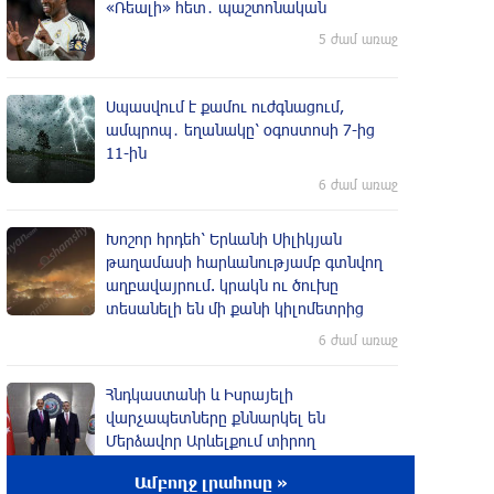
«Ռեալի» հետ․ պաշտոնական
5 ժամ առաջ
Սպասվում է քամու ուժգնացում,
ամպրոպ․ եղանակը՝ օգոստոսի 7-ից
11-ին
6 ժամ առաջ
Խոշոր հրդեհ՝ Երևանի Սիլիկյան
թաղամասի հարևանությամբ գտնվող
աղբավայրում. կրակն ու ծուխը
տեսանելի են մի քանի կիլոմետրից
6 ժամ առաջ
Հնդկաստանի և Իսրայելի
վարչապետները քննարկել են
Մերձավոր Արևելքում տիրող
իրավիճակը
Ամբողջ լրահոսը »