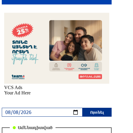
Երևանում անցկացվել է
հաշմանդամություն ունեցող անձանց
միջազգային մարզական փառատոն
մեկ ժամ առաջ
Դմիտրի Մեդվեդև. Արևմուտքի
քաղաքականությունը Հայաստանի
նկատմամբ կրկնում է վրացական
սցենարը
մեկ ժամ առաջ
Եղանակը առաջիկա 5 օրերին
39 րոպե առաջ
Էստոնիայում կոչ են արել փակել
Ռուսաստանի հետ սահմանը
Ամենադիտված