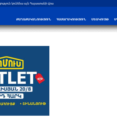
ցություն կունենա այն Հայաստանի վրա
Բելառուսում պակասում է ԽՍՀՄ ժամա
ՔԱՂԱՔԱԿԱՆՈՒԹՅՈՒՆ
ՀԱՍԱՐԱԿՈՒԹՅՈՒՆ
ՄՇԱԿՈՒՅԹ
Ս