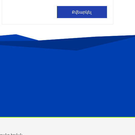
Որ հարցնես՝ կասեն՝ եթե խոսենք,
սահմանին խաղաղություն չի լինի,
պшտերազմ կuադրենք և այլ
հիմարnւթյուններ․ Տիգրան
Աբրահամյան
4 ժամ առաջ
«Քաղաքագետ Աթաև. Փաշինյանը
ընդդիմության առաջնորդներին
համարում է անձնական թշնամիներ»
4 ժամ առաջ
Խոշոր վթար՝ Գեղարքունիքում,
բախվել են խոտ տեղափոխող «ԳԱԶ
53» և «Opel»․ Shamshyan
4 ժամ առաջ
Ալիեւն ու Փաշինյանը
հեռախոսազրույց են ունեցել