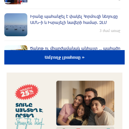
Իրանը պահանջել է փակել Հորմուզի նեղուցը
ԱՄՆ–ի և Իսրայելի նավերի համար. ԶԼՄ
3 ժամ առաջ
Ծանոթ ու միարժամանակ անհայտ … պահածո
«Կիլկի»
Ամբողջ լրահոսը »
3 ժամ առաջ
Կրկնվող թատերական դիվանագիտություն․
Իրանի խորհրդարանի խոսնակը զգուշացրել է
Իրանի վրա լայնածավալ հարձակման մասին
3 ժամ առաջ
Թուրքիան, Սաուդյան Արաբիան և
Պակիստանը մտադիր են ռшզմական դաշինք
ստեղծել