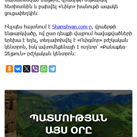
հետիոտնին և բախվել «Նիկո» խանութի ապակե
ցուցափեղկին։
Ինչպես հայտնում է
Shamshyan.com-ը
, վրաերթի
ենթարկվածը, ով ըստ դեպքի վայրում հավաքվածների
երեխա է եղել, տեղափոխվել է «Ուիգմոր» բժշկական
կենտրոն, իսկ ավտոմեքենայի 1 ուղևոր՝ «Քանաքեռ-
Զեյթուն» բժշկական կենտրոն։
7th of August
ՊԱՏՄՈՒԹՅԱՆ
Բոյակի ճակատամարտի օր. պատմության
այս օրը (7 օգոստոս)
ԱՅՍ ՕՐԸ