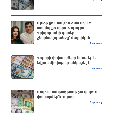
Հայաստանի համար
մեկ ժամ առաջ
Այսօր քո առաջին ծնունդն է
Տարադրամի փոխարժեքները օգոստոսի 7-ին
առանց քո սիրո. Վոլոդյա
մեկ ժամ առաջ
Գրիգորյանի դստեր
շնորհավորանքը՝ մայրիկին
6 օր առաջ
Ուկրաինական ԱԹՍ–ները հարձակվել են
Եկատերինբուրգում գործող «Wildberries»-ի
Դոլարի փոխարժեքը նվազել է.
պահեստի վրա
եվրոն մի փոքր թանկացել է
4 օր առաջ
մեկ ժամ առաջ
Լույս չի լինելու
16 րոպե առաջ
Անկում տարադրամի շուկայում․
փոխարժեքն՝ այսօր
2 օր առաջ
Բոյակի ճակատամարտի օր. պատմության