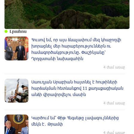
Լրահոս
Հուսով եմ, որ այս ձևաչափում մեզ կհաջողվի
խորացնել մեր հարաբերություններն ու
համագործակցությունը. Փաշինյանը՝
Ղրղզստանի նախագահին
4 ժամ առաջ
Սաուդյան Արաբիան հայտնել է հութիների
հարձակման հետևանքով 11 քաղաքացիական
անձի վիրավորվելու մասին
4 ժամ առաջ
Կարծում եմ՝ Փիթ Հեգսեթը լավագույններից
մեկն է․ Թրամփ
4 ժամ առաջ