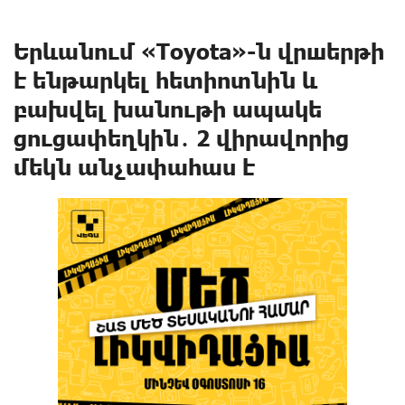
Երևանում «Toyota»-ն վրшերթի
է ենթարկել հետիոտնին և
բախվել խանութի ապակե
ցուցափեղկին․ 2 վիրավnրից
մեկն անչափահաս է