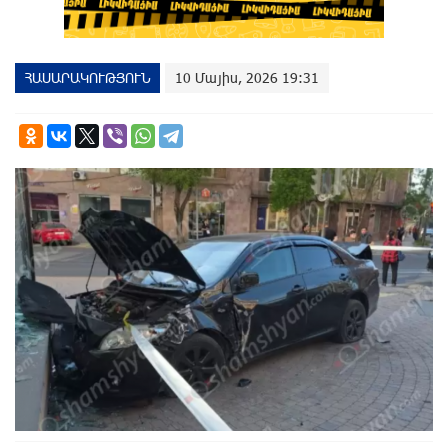
ՀԱՍԱՐԱԿՈՒԹՅՈՒՆ
10 Մայիս, 2026 19:31