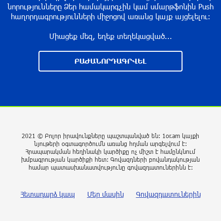
նորությունները Ձեր համակարգչին կամ սմարթֆոնին Push
կդադարեցվի մի շարք հասցեների
հաղորդագրությունների միջոցով առանց կայք այցելելու։
էլեկտրամատակարարում
9 ժամ առաջ
Միացեք մեզ, եղեք տեղեկացված...
Վինիսիուսը նոր պայմանագիր է կնքել
ԲԱԺԱՆՈՐԴԱԳՐՎԵԼ
«Ռեալի» հետ․ պաշտոնական
9 ժամ առաջ
Սպասվում է քամու ուժգնացում, ամպրոպ․
եղանակը՝ օգոստոսի 7-ից 11-ին
9 ժամ առաջ
2021 © Բոլոր իրավունքները պաշտպանված են: 1or.am կայքի
նյութերի օգտագործումն առանց հղման արգելվում է:
Հրապարակման հեղինակի կարծիքը ոչ միշտ է համընկնում
խմբագրության կարծիքի հետ: Գովազդների բովանդակության
Խոշոր հրդեհ՝ Երևանի Սիլիկյան թաղամասի
համար պատասխանատվությունը գովազդատուներինն է:
հարևանությամբ գտնվող աղբավայրում.
կրակն ու ծուխը տեսանելի են մի քանի
Հետադարձ կապ
Մեր մասին
Գովազդատուներին
կիլոմետրից
10 ժամ առաջ