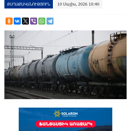
ՔԱՂԱՔԱԿԱՆՈՒԹՅՈՒՆ
10 Մայիս, 2026 10:40