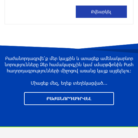
Սալահը կարիերան կշարունակի Թուրքիայում
3 ժամ առաջ
Մեքենաներից գողություններ և շորթում
Երևանում. բացահայտվել է «Տեսլայով»
Բաժանորդագրվե՛ք մեր կայքին և ստացեք ամենակարևոր
հանցավոր խումբը
նորությունները Ձեր համակարգչին կամ սմարթֆոնին Push
3 ժամ առաջ
հաղորդագրությունների միջոցով առանց կայք այցելելու։
Միացեք մեզ, եղեք տեղեկացված...
Նոր հաղորդագրություն՝ Wildberries-ից․ ի՞նչ
են ասում ընկերությունից
ԲԱԺԱՆՈՐԴԱԳՐՎԵԼ
4 ժամ առաջ
Ծովագյուղում ապօրինի պահվող գայլերը
հանձնվել են մասնագետների խնամքին.
Քաղաքացու նկատմամբ նշանակվել է
վարչական տուգանք