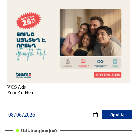
Եվրոպայի մայրաքաղաքները գրանցում են
շոգի նոր ռեկորդներ
26 րոպե առաջ
Զովունի-Եղվարդ ճանապարհին բախվել են
«Alfa Romeo»-ն և «Opel»-ը. կա վիրավոր
7 րոպե առաջ
Իրանն ու Օմանը համաձայնեցրել են Հորմուզի
նեղուցով նոր երթուղու կոորդինատները
11 րոպե առաջ
Կեղծ էջով քաղաքացիներին առաջարկվում է
մասնակցել խաղարկության․ զգուշացում
30 րոպե առաջ
Ամենադիտված