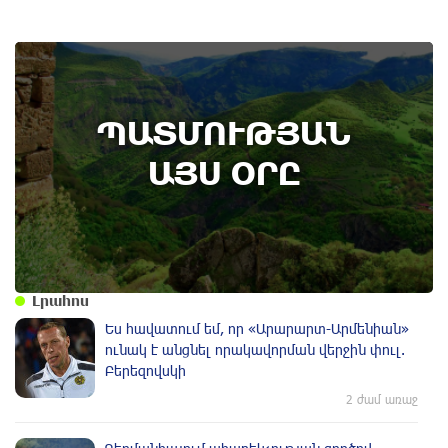
6th of August
ՊԱՏՄՈՒԹՅԱՆ
Տավուշի մարզի Ոսկեպարում հայ-ռուսական
համագործակցության շրջանակում ռուս
ԱՅՍ ՕՐԸ
սահմանապահներ են տեղակայվել․
պատմության այս օրը (5 օգոստոս)
Լրահոս
Ես հավատում եմ, որ «Արարարտ-Արմենիան»
ունակ է անցնել որակավորման վերջին փուլ.
Բերեզովսկի
2 ժամ առաջ