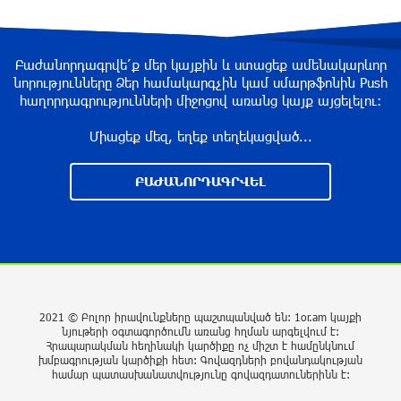
2 ժամ առաջ
Բաժանորդագրվե՛ք մեր կայքին և ստացեք ամենակարևոր
Մեսսին դուբլի հեղինակ է դարձել «Ինտեր
նորությունները Ձեր համակարգչին կամ սմարթֆոնին Push
Մայամիի» կազմում
հաղորդագրությունների միջոցով առանց կայք այցելելու։
2 ժամ առաջ
Միացեք մեզ, եղեք տեղեկացված...
ՖԻՖԱ-ն աջակցել է Ինֆանտինոյին, աշխարհի
ԲԱԺԱՆՈՐԴԱԳՐՎԵԼ
առաջնության իրավունքի վաճառքի հարց
այլեւս չկա
2 ժամ առաջ
Հայաստանը 320 մլն դոլարի նոր վարկեր
կվերցնի
2021 © Բոլոր իրավունքները պաշտպանված են: 1or.am կայքի
2 ժամ առաջ
նյութերի օգտագործումն առանց հղման արգելվում է:
Հրապարակման հեղինակի կարծիքը ոչ միշտ է համընկնում
խմբագրության կարծիքի հետ: Գովազդների բովանդակության
Հայաստանում պատրաստի մետաղական
համար պատասխանատվությունը գովազդատուներինն է:
արտադրանքի ներմուծման համար 6 ամսով