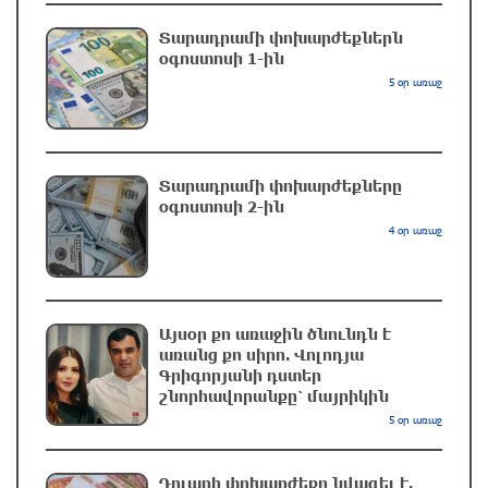
ՌԴ-ն պատրաստ է շարունակել Հայաստանի
Տարադրամի փոխարժեքներն
երկաթուղիների կոնցեսիոն կառավարումը.
օգոստոսի 1-ին
Օվերչուկ
5 օր առաջ
11 րոպե առաջ
Հայաստանի բնակչության թիվը շուրջ 7
Տարադրամի փոխարժեքները
հազարով ավելացել է
օգոստոսի 2-ին
7 րոպե առաջ
4 օր առաջ
Իսրայելի ՊԲ-ն հարձակվել է Լիբանանում
«Հըզբոլլահ»-ի հրամանատարական կետերի և
պահեստների վրա
Այսօր քո առաջին ծնունդն է
առանց քո սիրո. Վոլոդյա
25 րոպե առաջ
Գրիգորյանի դստեր
շնորհավորանքը՝ մայրիկին
«Ռեալ Մադրիդ»-ն ու «ՌԲ Լայպցիգը»
5 օր առաջ
համաձայնության են եկել Յան Դիոմանդեի
տրանսֆերի վերաբերյալ
Դոլարի փոխարժեքը նվազել է.