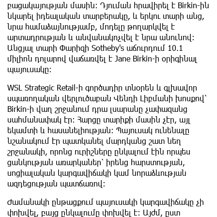
բացակայության մասին: Դյուման հրավիրել է Birkin-ին
նկարել իդեալական տարբերակը, և երկու տարի անց,
նրա համաձայնությամբ, մոդելը թողարկվել է
արտադրության և անվանակոչվել է նրա անունով:
Անցյալ տարի Փարիզի Sotheby's աճուրդում 10.1
միլիոն դոլարով վաճառվել է Jane Birkin-ի օրիգինալ
պայուսակը։
WSL Strategic Retail-ի գործադիր տնօրեն և գլխավոր
սպառողական վերլուծաբան Վենդի Լիբմանի խոսքով՝
Birkin-ի վաղ շրջանում դրա լսարանը չափազանց
սահմանափակ էր։ Հարցը տարիքի մասին չէր, այլ
եկամտի և հասանելիության։ Պայուսակ ունենալը
նշանակում էր պատկանել մարդկանց շատ նեղ
շրջանակի, որոնց ուրիշները ընկալում էին որպես
ցանկության առարկաներ՝ իրենց հարստության,
սոցիալական կարգավիճակի կամ նորաձևության
ազդեցության պատճառով։
Ժամանակի ընթացքում պայուսակի կարգավիճակը չի
փոխվել, բայց ընկալումը փոխվել է։ Այժմ, ըստ