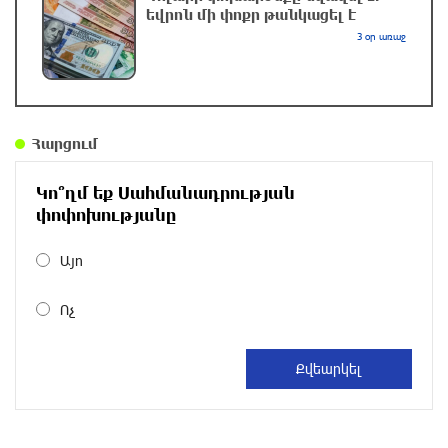
44 րոպե առաջ
եվրոն մի փոքր թանկացել է
3 օր առաջ
ՆԳՆ-ն մանրամասներ է հայտնել
բենզալցակայանում տեղի ունեցած
պայթյունից
մեկ ժամ առաջ
Հարցում
Նուբարաշենի աղբավայրում տրակտորով
Կո՞ղմ եք Սահմանադրության
աղբը հրելիս այն լցվել է 29-ամյա
փոփոխությանը
աշխատակցի վրա. վերջինս մահացել է
մեկ ժամ առաջ
Այո
Ռուսաստանը քննարկում է նոր մեգա-
Ոչ
նախագիծ
2 ժամ առաջ
1,7 մլն դրամ կհատկացվի Ռաիսա Մկրտչյանի
հուղարկավորության հետ կապված ծախսերը
փոխհատուցելու նպատակով