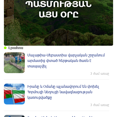
ՊԱՏՄՈՒԹՅԱՆ
Կառավարությունը ազդարարել է Հյուսիս -
Հարավ ավտոմայրուղու շինարարության
ԱՅՍ ՕՐԸ
մեկնարկը․ պատմության այս օրը (6
օգոստոս)
Լրահոս
Մալաթիա-Սեբաստիա վարչական շրջանում
արմատից փտած հերթական ծառն է
տապալվել
3 ժամ առաջ
Իրանը և Օմանը պլանավորում են փոխել
Հորմուզի նեղուցի նավագնացության
կառուցվածքը
3 ժամ առաջ