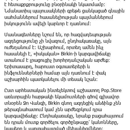
է հետաքրքրությունը բնօրինակի նկատմամբ:
Նմանատիպ պայուսակների գրեթե ցանկացած գնային
սահմաններում հասանելիության պայմաններում
իսկությունն ավելի կարևոր է դառնում։
Մասնագետները նշում են, որ հազվադեպության
ազդեցությունը չի նվազում, ընդհակառակը, այն
ուժեղանում է: Աշխարհում, որտեղ ամեն ինչ
հասանելի է, «իսկական» Birkin-ի կարգավիճակը
ստանում է լրացուցիչ խորհրդանշական արժեք:
Երիտասարդ, հարուստ օգտատերերի և
ինֆլուենսերների համար այն դառնում է փակ
աշխարհին պատկանելու մի տեսակ նշան։
Ըստ արհեստական ​​ինտելեկտով աշխատող Pop.Store
առևտրային հարթակի եկամուտների գծով գլխավոր
տնօրեն Ջո Վանգի, Birkin գնող ազդեցիկ անձինք չեն
թերագնահատում կամ չեն արժեզրկում դրա
կարգավիճակը: Ընդհակառակը, նրանք բացահայտում
են դրան մուտք գործելու գործընթացը՝ կանոնները,
կապերը և չարտահայտված մեխանիզմները: