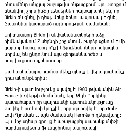
ընդամենը անցյալ շաբաթվա ընթացքում Նյու Յորքում
բնակվող չորս ինֆլուենսերներ հայտարարել են, որ
Birkin են գնել, ի դեպ, մեկը երկու պայուսակ է գնել
Ճապոնիա կատարած ուղևորության ժամանակ։
Երիտասարդ Birkin-ի սեփականատերերի աճը,
հիմնականում Z սերնդի շրջանում, բարձրացնում է մի
կարևոր հարց. արդյո՞ք ինֆլուենսերները իսկապես
նորմալ են ընդունում այս գերթանկարժեք և
հազվագյուտ աքսեսուարը։
Սա հասկանալու համար մենք պետք է վերադառնանք
դրա ակունքներին։
Birkin-ի պատմությունը սկսվել է 1983 թվականին Air
France-ի չվերթի ժամանակ, երբ Ջեյն Բիրկինը
պատահաբար իր պայուսակի պարունակությունը
թափել է ուղևորի կողքին, որը պարզվել է, որ Ժան-
Լուի Դյուման է, այն ժամանակ Hermès-ի ղեկավարը:
Այս միջադեպը զրույց է առաջացրել ապրանքանիշի
հարմարավետ և ֆունկցիոնալ պայուսակի