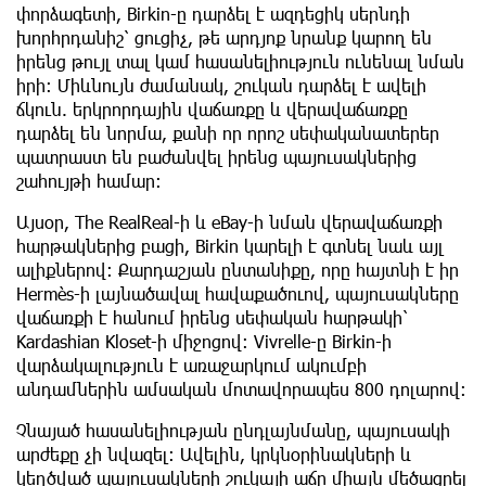
փորձագետի, Birkin-ը դարձել է ազդեցիկ սերնդի
խորհրդանիշ՝ ցուցիչ, թե արդյոք նրանք կարող են
իրենց թույլ տալ կամ հասանելիություն ունենալ նման
իրի։ Միևնույն ժամանակ, շուկան դարձել է ավելի
ճկուն. երկրորդային վաճառքը և վերավաճառքը
դարձել են նորմա, քանի որ որոշ սեփականատերեր
պատրաստ են բաժանվել իրենց պայուսակներից
շահույթի համար։
Այսօր, The RealReal-ի և eBay-ի նման վերավաճառքի
հարթակներից բացի, Birkin կարելի է գտնել նաև այլ
ալիքներով։ Քարդաշյան ընտանիքը, որը հայտնի է իր
Hermès-ի լայնածավալ հավաքածուով, պայուսակները
վաճառքի է հանում իրենց սեփական հարթակի՝
Kardashian Kloset-ի միջոցով: Vivrelle-ը Birkin-ի
վարձակալություն է առաջարկում ակումբի
անդամներին ամսական մոտավորապես 800 դոլարով։
Չնայած հասանելիության ընդլայնմանը, պայուսակի
արժեքը չի նվազել: Ավելին, կրկնօրինակների և
կեղծված պայուսակների շուկայի աճը միայն մեծացրել