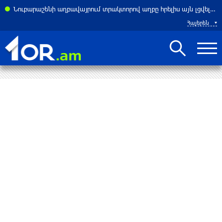
ասներ է հայտնել բենզալցակայանում տեղի ունեցած պայթյունից
Նուբարաշենի աղբավայրում տրակտորով աղբը հրելիս այն լցվել է 29-ամյա աշխատակցի վրա. վերջինս մահացել է
Հայերեն