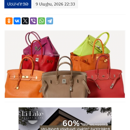
ՄՇԱԿՈՒՅԹ
9 Մայիս, 2026 22:33