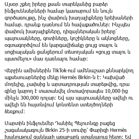
Այսօր շքեղ իրերը քսան տարեկանից բարձր
ինֆլուենսերների համար կատարում են նույն
գործառույթը, ինչ փափուկ խաղալիքները երեխաների
համար. դրանք դառնում են հավաքածուներ: Ինչպես
փափուկ խաղալիքները, դիզայներական իրերը՝
պայուսակները, գոտիները, կոշիկները և ակնոցները,
օգտագործվում են կարգավիճակը ցույց տալու և
սոցիալական ցանցերում տեսողական «ցույց տալու և
պատմելու» մաս դառնալու համար։
Վերջին ամիսներին TikTok-ում ամենաշատ քննարկվող
աքսեսուարներից մեկը Hermès Birkin-ն է: Կախված
մոդելից, չափսից և արտադրության տարեթվից, դրա
գինը կարող է տատանվել մոտավորապես 10,000-ից
մինչև 300,000 դոլար: Եվ այս պայուսակները ավելի ու
ավելի են հայտնվում կոնտենտ ստեղծողների
ձեռքում։
Մարտին ինֆլուեմեր Դանիել Պելուոնգը բացեց
շագանակագույն Birkin 25-ի տուփը՝ Փարիզի Hermès
խանութում ցանկալի առաջարկ ստանալուց հետո: Եվ