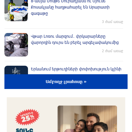
8-ամյա Մոնթե Մուրադյանն ու Սյունե
Քոսակյանը հաղթահարել են Արարատի
գագաթը
3 ժամ առաջ
Վթար Լոռու մարզում․ փրկարարները
վարորդին դուրս են բերել արգելափակումից
2 ժամ առաջ
Երևանում երթուղիների փոփոխություն կլինի
2 ժամ առաջ
Ամբողջ լրահոսը »
UFC 331 մրցաշարում Ծառուկյան-Օլիվեյրա
մենամարտի չեղարկման պատճառը
բացահայտվել է
2 ժամ առաջ