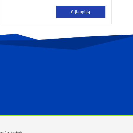
3 ժամ առաջ
Հայկական կոնյակի և գինու վաճառքի
անկում
3 ժամ առաջ
Պատմական ամնեզիա. Ինչո՞ւ է
Հայաստանը կրկին վստահում
Եվրոպային և մերժում Ռուսաստանին
4 ժամ առաջ
Փաշինյան․ «TRIPP-ը կօգնի, որ
Հայաստանն ու Ադրբեջանը միմյանց
ընկալեն որպես ճանապարհ, ոչ թե
խոչընդոտ»
4 ժամ առաջ
Տեղի է ունեցել Գառնիի