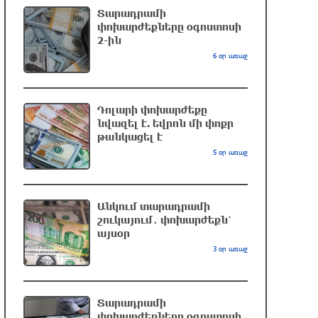
Տարադրամի
22 րոպե առաջ
փոխարժեքները օգոստոսի
2-ին
6 օր առաջ
Հրազդանում բացվել է Firebird AI
ընկերության «ԱԲ գործարանը».
Մխիթար Հայրապետյան
Դոլարի փոխարժեքը
մեկ ժամ առաջ
նվազել է. եվրոն մի փոքր
թանկացել է
Որ հարցնես՝ կասեն՝ եթե խոսենք,
5 օր առաջ
սահմանին խաղաղություն չի լինի,
պшտերազմ կuադրենք և այլ
հիմարnւթյուններ․ Տիգրան
Աբրահամյան
Անկում տարադրամի
շուկայում․ փոխարժեքն՝
2 ժամ առաջ
այսօր
3 օր առաջ
«Քաղաքագետ Աթաև. Փաշինյանը
ընդդիմության առաջնորդներին
համարում է անձնական թշնամիներ»
Տարադրամի
2 ժամ առաջ
փոխարժեքները օգոստոսի