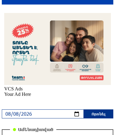
2 ժամ առաջ
Իրական խաղաղությանն ուղղված թիվ
մեկ քայլը պետք է լիներ մեր բոլոր
գերիների ազատ արձակումը
մեկ ժամ առաջ
Իրանի ԱԳ նախարարը հարևան
մահմեդական երկրներին «իսկական
եղբայրության» կոչ է արել
39 րոպե առաջ
68 տարեկանում կյանքից հեռացել է
Լիոնել Մեսսիի հայրը
11 րոպե առաջ
ՀՕՊ-ն առավոտյան խnցել է 83
Ամենադիտված
անօդաչու թռչող սարք. ՌԴ ՊՆ