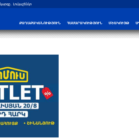
արգը․ Լուկաշենկո
Հայ ուշուիստները մեդալներ են նվաճել
ՔԱՂԱՔԱԿԱՆՈՒԹՅՈՒՆ
ՀԱՍԱՐԱԿՈՒԹՅՈՒՆ
ՄՇԱԿՈՒՅԹ
Ս