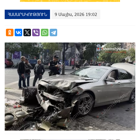
ՀԱՍԱՐԱԿՈՒԹՅՈՒՆ
9 Մայիս, 2026 19:02