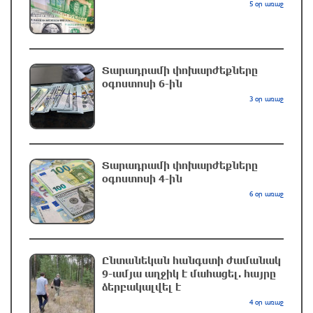
5 օր առաջ
Իրանի գերագույն առաջնորդ Խամենեին
հանդիպել է Մասուդ Փեզեշքիանի հետ
10 ժամ առաջ
Տարադրամի փոխարժեքները
օգոստոսի 6-ին
Reuters․ Դեմոկրատները լայնածավալ
3 օր առաջ
հետաքննություններ են պատրաստում
Թրամփի և նրա գործարար շրջապատի
նկատմամբ
10 ժամ առաջ
Տարադրամի փոխարժեքները
օգոստոսի 4-ին
Իրանի բանակ․ ԱՄՆ-ն ստիպված կլինի հաշվի
6 օր առաջ
նստել Հորմուզի նեղուցի նոր իրողությունների
հետ
10 ժամ առաջ
Ընտանեկան հանգստի ժամանակ
Հայաստանյայց առաքելական եկեղեցին ՊԵԿ–
9-ամյա աղջիկ է մահացել. հայրը
ի դեմ հայց է ներկայացրել
ձերբակալվել է
4 օր առաջ
10 ժամ առաջ