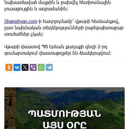
նախատեսված մայթին և բախվել հետիոտնային
լուսացույցին և աղբամանին։
Shamshyan.com
-ի հաղորդմամբ՝ վթարի հետևանքով,
ըստ նախնական տեղեկությունների բարեբախտաբար
տուժածներ չկան։
Վթարի փաստով ՊԾ Երևան քաղաքի գնդի 2-րդ
գումարտակում փաստաթղթեր են ձևակերպվում։
10th of August
ՊԱՏՄՈՒԹՅԱՆ
Անտառային հրդեհներից պաշտպանության
օր. պատմության այս օրը (9 օգոստոս)
ԱՅՍ ՕՐԸ