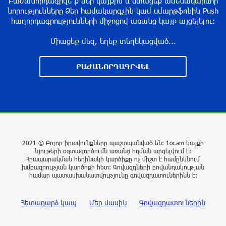
Բաժանորդագրվե՛ք մեր կայքին և ստացեք ամենակարևոր
տեղեկատվությունը չի համապատասխանում
նորությունները Ձեր համակարգչին կամ սմարթֆոնին Push
իրականությանը. ՆԳՆ
հաղորդագրությունների միջոցով առանց կայք այցելելու։
11 ժամ առաջ
Միացեք մեզ, եղեք տեղեկացված...
ԶԼՄ․ Նեթանյահուն և Կացը գաղտնի
հավանություն են տվել Գազայում
ԲԱԺԱՆՈՐԴԱԳՐՎԵԼ
վերականգնողական աշխատանքների
մեկնարկին
11 ժամ առաջ
ՀՀ-ի և Ղազախստանի փոխվարչապետները
քննարկել են երկու երկրների
համագործակցության հեռանկարները
2021 © Բոլոր իրավունքները պաշտպանված են: 1or.am կայքի
նյութերի օգտագործումն առանց հղման արգելվում է:
11 ժամ առաջ
Հրապարակման հեղինակի կարծիքը ոչ միշտ է համընկնում
խմբագրության կարծիքի հետ: Գովազդների բովանդակության
համար պատասխանատվությունը գովազդատուներինն է:
Սեպտեմբերի 1-ը՝ առանց սթրեսի․ ինչպե՞ս
պատրաստել երեխային դպրոց
Հետադարձ կապ
Մեր մասին
Գովազդատուներին
վերադառնալուն
12 ժամ առաջ