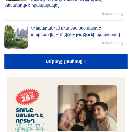
տեսանյութ է հրապարակել
8 ժամ առաջ
Չինաստանում մոտ 390,000 մարդ է
տարհանվել «Դելֆին» թայֆունի պատճառով
8 ժամ առաջ
ՀՀ-ն պատրաստակամ է խորացնելու
Ամբողջ լրահոսը »
Սինգապուրի հետ համագործակցությունը․
Փաշինյան
9 ժամ առաջ
Իսրայելը մերժում է Գազայի վերաբերյալ
Խաղաղության խորհրդի 15 կետանոց
ծրագիրը․ Նեթանյահու
9 ժամ առաջ
Հրդեհ Սոլակ բնակավայրում․ կանխվել է