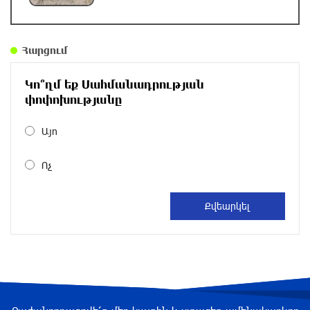
ԿԳՄՍՆ հերթական դրամաշնորհը՝ Հայ Ֆեստ
միջազգային տարածաշրջանային շուկայի
Հարցում
իրականացման համար
10 ժամ առաջ
Կո՞ղմ եք Սահմանադրության
փոփոխությանը
Արաղչին հայտարարել է՝ ԱՄՆ-ի հետ
բանակցություններ չեն լինի, քանի դեռ
Այո
«ժամանակավոր համաձայնագիրը խախտված
է»
Ոչ
11 ժամ առաջ
ՌԴ ԶՈւ-ն վերահսկողության տակ է վերցրել
ԴԺՀ-ի Վասյուտինսկոյե և Տորեցկոյե
բնակավայրերը
11 ժամ առաջ
Դաշտավանի կրակոցների վերաբերյալ