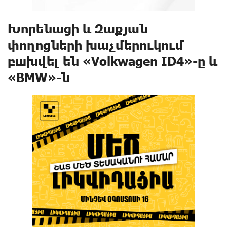
Խորենացի և Զաքյան
փողոցների խաչմերուկում
բшխվել են «Volkwagen ID4»-ը և
«BMW»-ն