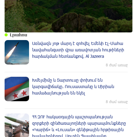
Լրահոս
Առնվազն յոթ մարդ է զոհվել Եմենի Էլ-Մահա
նավահանգստի վրա առավոտյան հութիների
հարձակման հետևանքով. Al Jazeera
8 ժամ առաջ
Խմեյմիմը և Տարտուսը փոխում են
կարգավիճակը. Ռուսաստանը և Սիրիան
համաձայնության են եկել
8 ժամ առաջ
ՀՀ ԶՈՒ հակաօդային պաշտպանության
զորքերի զինծառայողների պարապմունքները
«Կարիճ» և «Լուսան» զենիթային հրթիռային
համալիրներով. Սուրեն Պապիկյանը