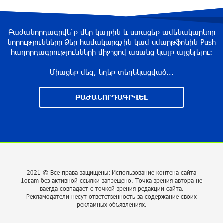
участии в ЕАЭС: Пашинян
около одного месяца назад
Բաժանորդագրվե՛ք մեր կայքին և ստացեք ամենակարևոր
նորությունները Ձեր համակարգչին կամ սմարթֆոնին Push
հաղորդագրությունների միջոցով առանց կայք այցելելու։
На автодороге Ереван-Севан произошел
камнепад
Միացեք մեզ, եղեք տեղեկացված...
около одного месяца назад
ԲԱԺԱՆՈՐԴԱԳՐՎԵԼ
Оппозиция Грузии отказалась от мандатов и
получила обратный эффект: Нарек Карапетян
около одного месяца назад
Российская теннисистка Алина Чараева будет
2021 © Все права защищены: Использование контена сайта
представлять Армению
1or.am без активной ссылки запрещено. Точка зрения автора не
ваегда совпадает с точкой зрения редакции сайта.
около одного месяца назад
Рекламодатели несут ответственность за содержание своих
рекламных объявлениях.
Politico: страны НАТО усиливают