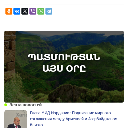
8th of August
ՊԱՏՄՈՒԹՅԱՆ
Административный суд удовлетворил иск ААЦ
по делу монастыря Ованаванк
ԱՅՍ ՕՐԸ
Лента новостей
Глава МИД Иордании: Подписание мирного
соглашения между Арменией и Азербайджаном
близко