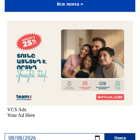
около одного месяца назад
Вся лента »
Пакистанский самолет пропал с радаров над
Аравийским морем
около одного месяца назад
Вопрос об аресте Чалабяна дошел до
Европейского парламента: «Паст»
около одного месяца назад
Почему стало модно «отчитывать» оппозицию,
и чего на самом деле ожидает общество?
«Паст»
около одного месяца назад
Ложная дилемма мандатов: почему тема
парламентского бойкота оппозиции - пустая