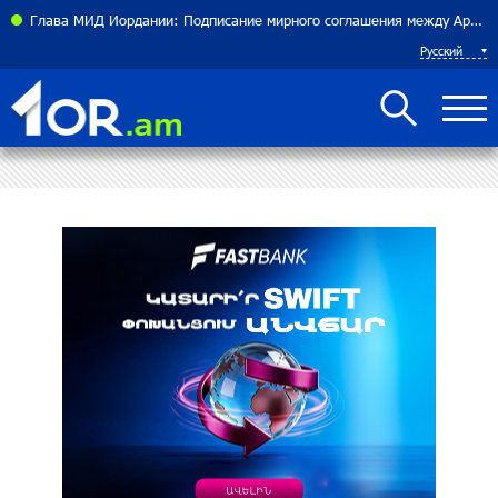
теннисистка Алина Чараева будет представлять Армению
Глава МИД Иордании: Подписание мирного соглашения между Арменией и Азербайджаном близко
Русский