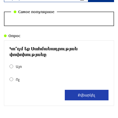
повестка дня? «Паст»
около одного месяца назад
Самое популярное
Правовой терроризм как начало падения
власти: пример Гагика Царукяна и горькие
уроки истории: «Паст»
Опрос
около одного месяца назад
Կո՞ղմ եք Սահմանադրության
Размик Марукян стал обладателем бронзовой
փոփոխությանը
медали XV Международного конкурса артистов
балета
Այո
около одного месяца назад
Ոչ
«Росатом» готов построить новые АЭС, чтобы
избежать энергодефицита в Армении: Алексей
Лихачёв
около одного месяца назад
Армения заинтересована в полноценном