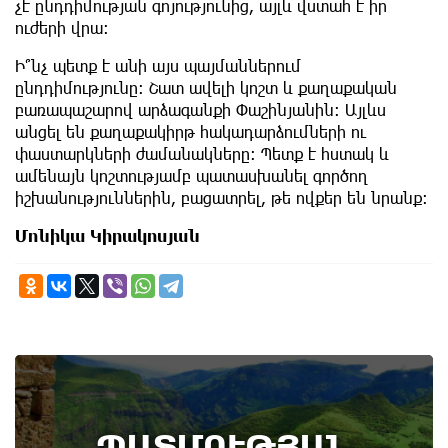
չէ ընդդիմության գոյությունից, այլև վստահ է իր
ուժերի վրա։
Ի՞նչ պետք է անի այս պայմաններում
ընդդիմությունը։ Շատ ավելի կոշտ և քաղաքական
բառապաշարով արձագանքի Փաշինյանին։ Այլևս
անցել են քաղաքակիրթ հակադարձումների ու
փաստարկների ժամանակները։ Պետք է հստակ և
ամենայն կոշտությամբ պատասխանել գործող
իշխանություններին, բացատրել, թե ովքեր են նրանք։
Մոնիկա Կիրակոսյան
7th of August
ՊԱՏՄՈՒԹՅԱՆ
Բոյակի ճակատամարտի օր. պատմության