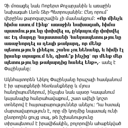
Չի մոռացել նաև Ռոբերտ Քոչարյանին և առաջին
նախագահ Լևոն Տեր-Պետրոսյանին։ Ընդ որում՝
վերջինս քարոզարշավին չի մասնակցում։
«Որ մինչև
հիմա ասում էինք՝ առաջին նախագահ, հիմա
պատմությունը փոխվել ա, ընկալումը փոխվել
ա։ Էդ մարդը Հայաստանի Հանրապետությունը
առաջնորդել ա դեպի թակարդ, որ մենք
պետություն լինելու շանս չունենանք, և հիմի էլ
իրանք տրաքում են, գիտե՞ք ինչից՝ որ մենք մեր
պետությունը թակարդից հանել ենք»,
- ասել է
Փաշինյանը։
Ակնհայտորեն Նիկոլ Փաշինյանը հրաշալի հասկանում
է իր արարքների հետևանքները և մյուս
հանդիպումներում, ինչպես նաև այսօր Կապանում
կայանալիք հանրահավաքում, շատ ավելի կոշտ
տոներով է հայտարարություններ անելու։ Դա հստակ
մարտավարություն է, որը մի կողմից նպատակ ունի
ընտրողին ցույց տալ, թե իշխանությունը
տիրապետում է իրավիճակին, բոլորովին ահաբեկված