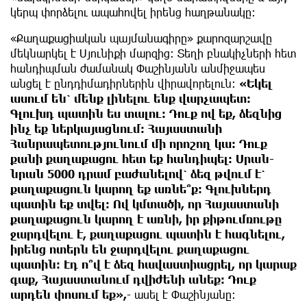
կերպ փորձելու ապահովել իրենց հաղթանակը։
«Քաղաքացիական պայմանագիրը» քարոզարշավը
մեկնարկել է Սյունիքի մարզից։ Տեղի բնակիչների հետ
հանդիպման ժամանակ Փաշինյանն անմիջապես
անցել է ընդդիմադիրներին վիրավորելուն։
«Եկել
ասում են՝ մենք լինելու ենք վարչապետ։
Գլուխդ պատին ես տալու։ Դուք ով եք, ձեզնից
ինչ եք ներկայացնում։ Հայաստանի
Հանրապետությունում մի որոշող կա։ Դուք
քանի քաղաքացու հետ եք հանդիպել։ Սրան-
նրան 5000 դրամ բաժանելով՝ ձեզ թվում է՝
քաղաքացուն կարող եք առնե՞ք։ Գլուխներդ
պատին եք տվել։ Ով կմտածի, որ Հայաստանի
քաղաքացուն կարող է առնի, իր քիթումռութը
ջարդվելու է, քաղաքացու պատին է հագնելու,
իրենց ոտերն են ջարդվելու քաղաքացու
պատին։ Էդ ո՞վ է ձեզ հավաստիացրել, որ կարաք
գաք, Հայաստանում դվիժենի անեք։ Դուք
արդեն փոսում եք»,
- ասել է Փաշինյանը։