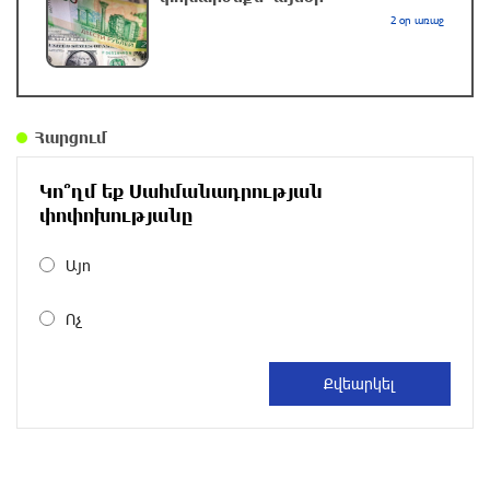
2 օր առաջ
Իրանը պահանջել է փակել Հորմուզի նեղուցը
ԱՄՆ–ի և Իսրայելի նավերի համար. ԶԼՄ
2 ժամ առաջ
Հարցում
Ծանոթ ու միարժամանակ անհայտ … պահածո
«Կիլկի»
Կո՞ղմ եք Սահմանադրության
2 ժամ առաջ
փոփոխությանը
Այո
Կրկնվող թատերական դիվանագիտություն․
Իրանի խորհրդարանի խոսնակը զգուշացրել է
Ոչ
Իրանի վրա լայնածավալ հարձակման մասին
2 ժամ առաջ
Թուրքիան, Սաուդյան Արաբիան և
Պակիստանը մտադիր են ռшզմական դաշինք
ստեղծել
3 ժամ առաջ