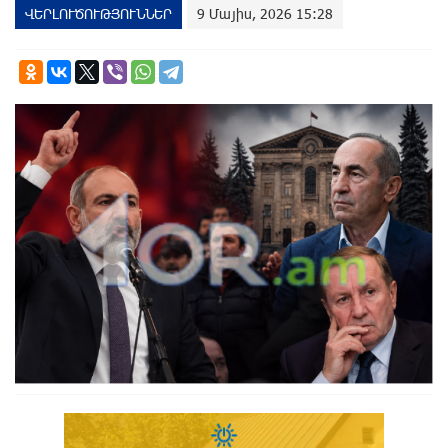
ՎԵՐԼՈՒԾՈՒԹՅՈՒՆՆԵՐ
9 Մայիս, 2026 15:28