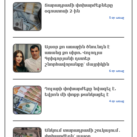
ջերմաստիճանն էապես չի փոխվի
Տարադրամի փոխարժեքները
օգոստոսի 2-ին
28 րոպե առաջ
5 օր առաջ
Հուսով եմ, որ այս ձևաչափում մեզ կհաջողվի
խորացնել մեր հարաբերություններն ու
համագործակցությունը. Փաշինյանը՝
Այսօր քո առաջին ծնունդն է
Ղրղզստանի նախագահին
առանց քո սիրո. Վոլոդյա
Գրիգորյանի դստեր
2 ժամ առաջ
շնորհավորանքը՝ մայրիկին
6 օր առաջ
Սաուդյան Արաբիան հայտնել է հութիների
հարձակման հետևանքով 11 քաղաքացիական
անձի վիրավորվելու մասին
Դոլարի փոխարժեքը նվազել է.
եվրոն մի փոքր թանկացել է
2 ժամ առաջ
4 օր առաջ
Կարծում եմ՝ Փիթ Հեգսեթը լավագույններից
մեկն է․ Թրամփ
2 ժամ առաջ
Անկում տարադրամի շուկայում․
փոխարժեքն՝ այսօր