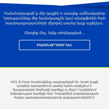
«Հակամարտությունը կարող է հեռու գնալ»
Բաժանորդագրվե՛ք մեր կայքին և ստացեք ամենակարևոր
նորությունները Ձեր համակարգչին կամ սմարթֆոնին Push
3 ժամ առաջ
հաղորդագրությունների միջոցով առանց կայք այցելելու։
Միացեք մեզ, եղեք տեղեկացված...
ՀՀ–ի համար ԵԱՏՄ–ի հետ
համագործակցության խորացումը
ԲԱԺԱՆՈՐԴԱԳՐՎԵԼ
առաջնահերթություն է. Փաշինյան
3 ժամ առաջ
Ռուս-ուկրաինական hակամարտության
կարգավորման հարցում առաջընթաց է
գրանցվել․ Թրամփ
2021 © Բոլոր իրավունքները պաշտպանված են: 1or.am կայքի
4 ժամ առաջ
նյութերի օգտագործումն առանց հղման արգելվում է:
Հրապարակման հեղինակի կարծիքը ոչ միշտ է համընկնում
խմբագրության կարծիքի հետ: Գովազդների բովանդակության
Ճգնաժամն անխուսափելի է. Ի՞նչ կարող է
համար պատասխանատվությունը գովազդատուներինն է:
նշանակել Հայաստանի դուրս գալը ԵԱՏՄ-ից
Հայաստանի համար