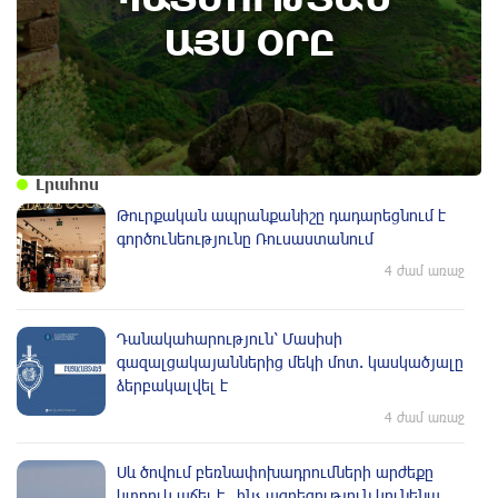
այս օրը (7 օգոստոս)
ԱՅՍ ՕՐԸ
Լրահոս
Թուրքական ապրանքանիշը դադարեցնում է
գործունեությունը Ռուսաստանում
4 ժամ առաջ
Դանակահարություն՝ Մասիսի
գազալցակայաններից մեկի մոտ. կասկածյալը
ձերբակալվել է
4 ժամ առաջ
Սև ծովում բեռնափոխադրումների արժեքը
կտրուկ աճել է․ ինչ ազդեցություն կունենա