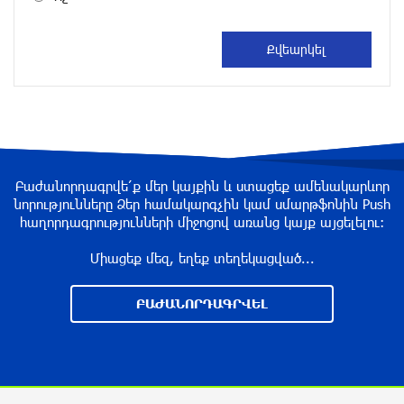
2 ժամ առաջ
Գայի պողոտայում բախվել են «Kia»-ն և
«Hongqi»-ն. «Kia»-ն կողաշրջվել է, վարորդը՝
մահшցել
2 ժամ առաջ
Բաժանորդագրվե՛ք մեր կայքին և ստացեք ամենակարևոր
Սպասվում է առանց տեղումների եղանակ.
նորությունները Ձեր համակարգչին կամ սմարթֆոնին Push
ջերմաստիճանն էապես չի փոխվի
հաղորդագրությունների միջոցով առանց կայք այցելելու։
3 ժամ առաջ
Միացեք մեզ, եղեք տեղեկացված...
Հուսով եմ, որ այս ձևաչափում մեզ կհաջողվի
ԲԱԺԱՆՈՐԴԱԳՐՎԵԼ
խորացնել մեր հարաբերություններն ու
համագործակցությունը. Փաշինյանը՝
Ղրղզստանի նախագահին
5 ժամ առաջ