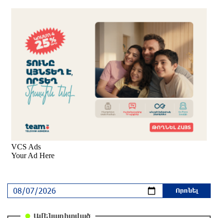
2 ժամ առաջ
Հայաստանի հավաքականի նախկին մարզիչը
կգլխավորի Ղազախստանի հավաքականը
2 ժամ առաջ
ԱԱԾ-ն զեկույց է ներկայացրել
2 ժամ առաջ
Թրամփը ասել է, որ հանրապետականները
կարող են պարտվել Կոնգրեսի միջանկյալ
ընտրություններում
2 ժամ առաջ
Թուրքական ապրանքանիշը դադարեցնում է
գործունեությունը Ռուսաստանում
Ամենադիտված