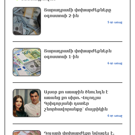
մեկ ժամ առաջ
Տարադրամի փոխարժեքները
օգոստոսի 2-ին
Դանակահարություն՝ Մասիսի
5 օր առաջ
գազալցակայաններից մեկի մոտ. կասկածյալը
ձերբակալվել է
43 րոպե առաջ
Տարադրամի փոխարժեքներն
օգոստոսի 1-ին
Սև ծովում բեռնափոխադրումների արժեքը
կտրուկ աճել է․ ինչ ազդեցություն կունենա
6 օր առաջ
այն Հայաստանի վրա
21 րոպե առաջ
Այսօր քո առաջին ծնունդն է
Բելառուսում պակասում է ԽՍՀՄ
առանց քո սիրո. Վոլոդյա
ժամանակների կառավարման համակարգը․
Գրիգորյանի դստեր
Լուկաշենկո
շնորհավորանքը՝ մայրիկին
11 րոպե առաջ
6 օր առաջ
Հայ ուշուիստները մեդալներ են նվաճել
Դոլարի փոխարժեքը նվազել է.