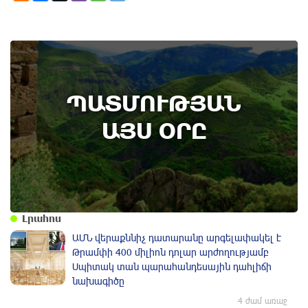
7th of August
ՊԱՏՄՈՒԹՅԱՆ
Բոյակի ճակատամարտի օր. պատմության
այս օրը (7 օգոստոս)
ԱՅՍ ՕՐԸ
Լրահոս
ԱՄՆ վերաքննիչ դատարանը արգելափակել է
Թրամփի 400 միլիոն դոլար արժողությամբ
Սպիտակ տան պարահանդեսային դահլիճի
նախագիծը
4 ժամ առաջ