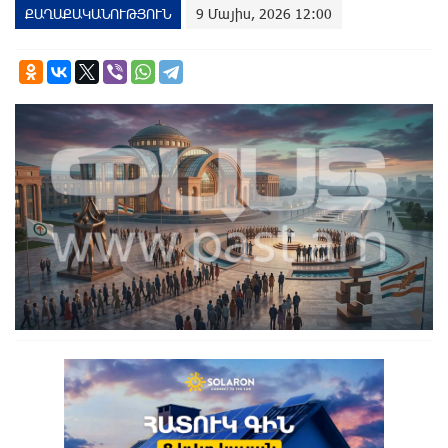
ՔԱՂԱՔԱԿԱՆՈՒԹՅՈՒՆ
9 Մայիս, 2026 12:00