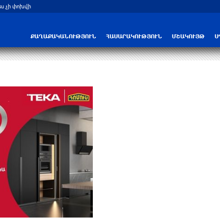
ս չի փոխվի
ՔԱՂԱՔԱԿԱՆՈՒԹՅՈՒՆ
ՀԱՍԱՐԱԿՈՒԹՅՈՒՆ
ՄՇԱԿՈՒՅԹ
Ս