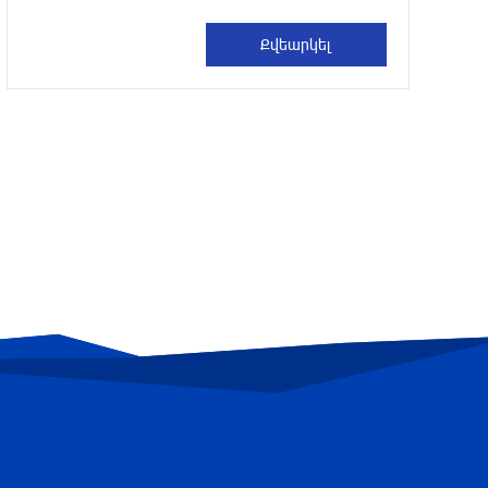
Չեմ կարող մեկնաբանել Ձեր կողմից
նշված անձի խոսքը, բայց մենք ասել
ենք, որ ուզում ենք ունենալ նոր
Սահմանադրություն. Գալյանը՝ Հաջիևի
հայտարարության մասին
2 ժամ առաջ
«Հրապարակ». Մեղրին կարեւոր է` չի
կարելի «պռավալ տալ. Կենաց մահու
կռիվ ենք տալու»
2 ժամ առաջ
Իրանը երբեք միջnւկային զինшմթերք
չի ունենա, և ԱՄՆ-ը կօգտագործի իր
ունեցած բոլոր գործիքները, որ այդ
հարցը հասցնի ճիշտ
հանգուցալուծման․ Վենս
մեկ ժամ առաջ