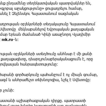
Սրանք ընդամենը տեղեկատվական պատրվակներ են,
«գլոբալ աջակցությունը» ցուցադրելու համար,
նել է Զելենսկու Հայաստանում ռազմական
ադրության օբյեկտների տեղակայումը Հայաստանում
ի Սվետովը մեկնաբանելով Եվրոպական քաղաքական
ամար Երևան ժամանած Կիևի առաջնորդ Վլադիմիր
է
mk.ru
–ն։
թյան օբյեկտների ստեղծումը անհնար է մի քանի
է քաղաքագետը, դեարդյունաբերականացումն է, որը
կովկասյան հանրապետությունը։
արանի գործարկումը պահանջում է ոչ միայն գումար,
ազմ և անհրաժեշտ տեխնոլոգիա, նշել է Սվետովը։
 չունի։
Հայաստանի աշխարհագրական դիրքը. պատրաստի
խում լուրջ խնդիր կառաջացնի այդ ցամաքային