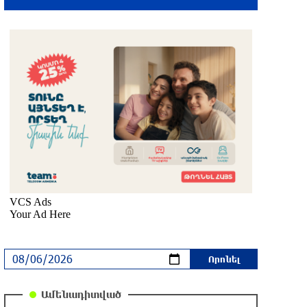
2 ժամ առաջ
Որպես անհետ կորած որոնվում է
Վահագ Մարտիրոսյանը
2 ժամ առաջ
Մենք նկատում ենք ՆԱՏՕ-ի երկրների և
առանձին արևմտյան պետությունների
ձգտումը՝ «պոկել» Հայաստանին ՀԱՊԿ
դաշնակիցներից․ ՀԱՊԿ-ում ՌԴ
մշտական ներկայացուցիչ
2 ժամ առաջ
«Ռուսներից փոխհատուցում,
երկարատև և ծանր». Հայերը աջակցում
են Փաշինյանի տարեկան
Ռուսաստանից 2 միլիարդ դոլար
կորզելու ծրագրին
Ամենադիտված
2 ժամ առաջ