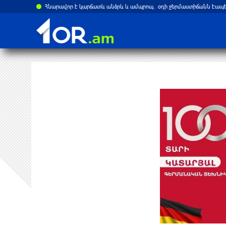
Այս տարի Ռուսաստանի և Հայաստանի ապրանքաշրջանառությունը կրճատվել է երկու երրորդով. Ալեքսեյ Օվերչուկ
Հնարավոր է կարճատև անձրև և ամպրոպ․ օդի ջերմաստիճանն էապե