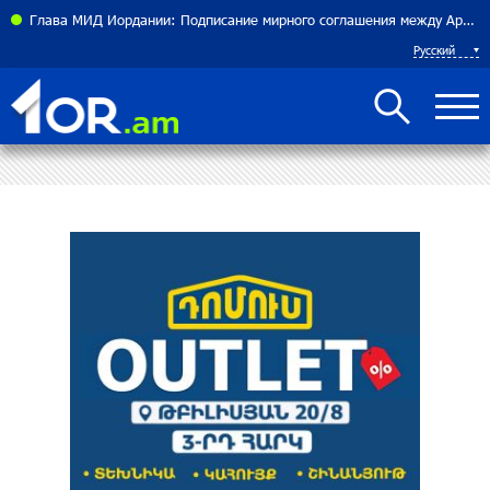
теннисистка Алина Чараева будет представлять Армению
Глава МИД Иордании: Подписание мирного соглашения между Арменией и Азербайджаном близко
Русский