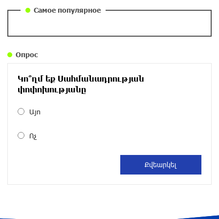
около одного месяца назад
Самое популярное
Правовой терроризм как начало падения
власти: пример Гагика Царукяна и горькие
уроки истории: «Паст»
Опрос
около одного месяца назад
Կո՞ղմ եք Սահմանադրության
Размик Марукян стал обладателем бронзовой
փոփոխությանը
медали XV Международного конкурса артистов
балета
Այո
около одного месяца назад
Ոչ
«Росатом» готов построить новые АЭС, чтобы
избежать энергодефицита в Армении: Алексей
Лихачёв
около одного месяца назад
Армения заинтересована в полноценном
участии в ЕАЭС: Пашинян