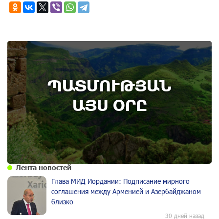
7th of August
ՊԱՏՄՈՒԹՅԱՆ
Административный суд удовлетворил иск ААЦ
по делу монастыря Ованаванк
ԱՅՍ ՕՐԸ
Лента новостей
Глава МИД Иордании: Подписание мирного
соглашения между Арменией и Азербайджаном
близко
30 дней назад