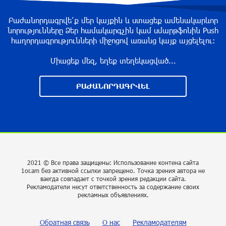
около одного месяца назад
Բաժանորդագրվե՛ք մեր կայքին և ստացեք ամենակարևոր
նորությունները Ձեր համակարգչին կամ սմարթֆոնին Push
հաղորդագրությունների միջոցով առանց կայք այցելելու։
На автодороге Ереван-Севан произошел
камнепад
Միացեք մեզ, եղեք տեղեկացված...
около одного месяца назад
ԲԱԺԱՆՈՐԴԱԳՐՎԵԼ
Оппозиция Грузии отказалась от мандатов и
получила обратный эффект: Нарек Карапетян
около одного месяца назад
Российская теннисистка Алина Чараева будет
2021 © Все права защищены: Использование контена сайта
представлять Армению
1or.am без активной ссылки запрещено. Точка зрения автора не
ваегда совпадает с точкой зрения редакции сайта.
около одного месяца назад
Рекламодатели несут ответственность за содержание своих
рекламных объявлениях.
Politico: страны НАТО усиливают
обороноспособность на случай войны с Россией
Обратная связь
О нас
Рекламодателям