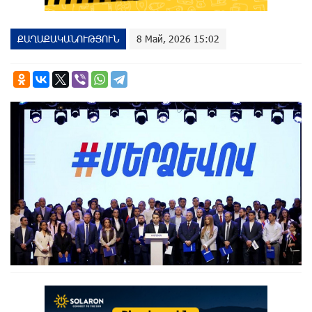
ՔԱՂԱՔԱԿԱՆՈՒԹՅՈՒՆ
8 Май, 2026 15:02