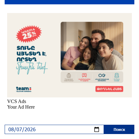
Пакистанский самолет пропал с радаров над
Аравийским морем
30 дней назад
Вопрос об аресте Чалабяна дошел до
Европейского парламента: «Паст»
около одного месяца назад
Почему стало модно «отчитывать» оппозицию,
и чего на самом деле ожидает общество?
«Паст»
около одного месяца назад
Ложная дилемма мандатов: почему тема
парламентского бойкота оппозиции - пустая
повестка дня? «Паст»