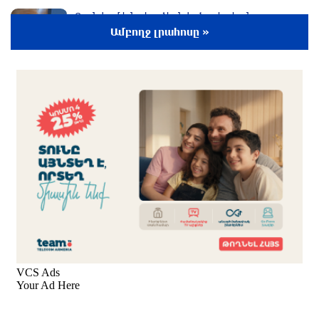
Որոնվում է նախաձեռնված քրեական
վարույթի շրջանակներում
Ամբողջ լրահոսը »
3 ժամ առաջ
Փաշինյանն ու Թրամփը հեռախոսազրույց են
ունեցել
2 ժամ առաջ
Սիցիլիայի օդանավակայանը փակվել է Էթնա
հրաբխի ժայթքման պատճառով
2 ժամ առաջ
Երևանի Կենտրոնում փոշու
պարունակությունը գրեթե ամբողջ շաբաթ
գերազանցել է թույլատրելի սահմանը
2 ժամ առաջ