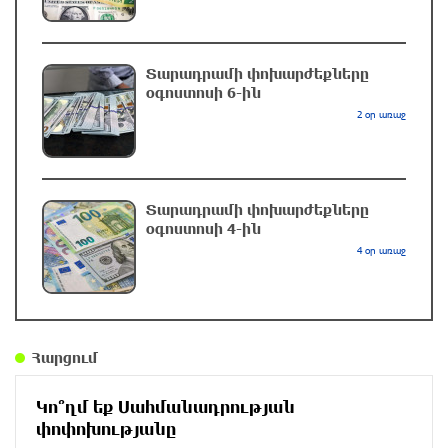
Էստոնիայում կոչ են արել փակել
Ռուսաստանի հետ սահմանը
Տարադրամի փոխարժեքները
օգոստոսի 6-ին
9 րոպե առաջ
2 օր առաջ
Խաղաղությունն անհնար է առանց ՀՀ
ինքնիշխան տարածքից ադրբեջանական
զինվшծ ուժերի դուրսբերման․ Իշխան
Տարադրամի փոխարժեքները
Սաղաթելյան
օգոստոսի 4-ին
4 օր առաջ
մեկ րոպե առաջ
Տղամարդը ծեծել է շտապօգնության բժշկին և
վարորդին
28 րոպե առաջ
Հարցում
Կո՞ղմ եք Սահմանադրության
Իրական խաղաղությանն ուղղված թիվ մեկ
փոփոխությանը
քայլը պետք է լիներ մեր բոլոր գերիների