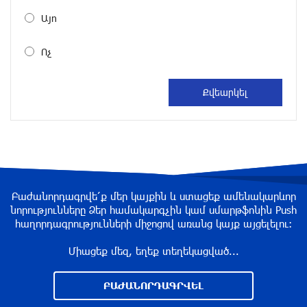
ազատ արձակումը
Այո
մեկ ժամ առաջ
Ոչ
Իրանի ԱԳ նախարարը հարևան մահմեդական
երկրներին «իսկական եղբայրության» կոչ է
արել
2 ժամ առաջ
68 տարեկանում կյանքից հեռացել է Լիոնել
Մեսսիի հայրը
2 ժամ առաջ
Բաժանորդագրվե՛ք մեր կայքին և ստացեք ամենակարևոր
նորությունները Ձեր համակարգչին կամ սմարթֆոնին Push
ՀՕՊ-ն առավոտյան խnցել է 83 անօդաչու
հաղորդագրությունների միջոցով առանց կայք այցելելու։
թռչող սարք. ՌԴ ՊՆ
Միացեք մեզ, եղեք տեղեկացված...
3 ժամ առաջ
ԲԱԺԱՆՈՐԴԱԳՐՎԵԼ
Հրազդանում բացվել է Firebird AI ընկերության