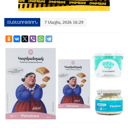
ՏՆՏԵՍՈՒԹՅՈՒՆ
7 Մայիս, 2026 16:29