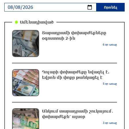
Իրանը պատրաստ է բացել Հորմուզի նեղուցը,
եթե ԱՄՆ-ն ընդունի հանրապետության
պայմանները
Ամենադիտված
մեկ ժամ առաջ
Տարադրամի փոխարժեքները
օգոստոսի 2-ին
Երևանում անցկացվել է հաշմանդամություն
6 օր առաջ
ունեցող անձանց միջազգային մարզական
փառատոն
մեկ ժամ առաջ
Դոլարի փոխարժեքը նվազել է.
Դմիտրի Մեդվեդև. Արևմուտքի
եվրոն մի փոքր թանկացել է
քաղաքականությունը Հայաստանի
5 օր առաջ
նկատմամբ կրկնում է վրացական սցենարը
39 րոպե առաջ
Անկում տարադրամի շուկայում․
Եղանակը առաջիկա 5 օրերին
փոխարժեքն՝ այսօր
19 րոպե առաջ
3 օր առաջ