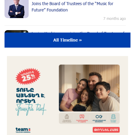
Joins the Board of Trustees of the “Music for
Future” Foundation
7 months ago
Lusine Yeghiazaryan joins the Board of Trustees of
the Music for the Future Foundation
All Timeline »
9 months ago
Young Musician from the “Born in Artsakh”
Program, Arsen Safaryan, Performed at the
Anniversary Concert of the “Artis Futura”
Foundation with the Moscow “Russian
Philharmonia” Symphony Orchestra
9 months ago
Young Musicians of the “Born in Artsakh” Program
Bring the Voice of Artsakh to Moscow
9 months ago