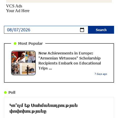
The Sound of Artsakh in the USA
10 months ago
Educational Trip and First U.S. Concert of the Music
Most Popular
for Future Foundation’s Young Musicians
New Achievements in Europe:
10 months ago
"Armenian Virtuosos" Scholarship
Recipients Embark on Educational
Trips ...
Empowering the Next Generation of Armenian
7 days ago
Talents: “Music for Future” Foundation’s First
Concert in the U.S.
10 months ago
Poll
DIALOG Organization - Partner of the “Born in
Կո՞ղմ եք Սահմանադրության
Artsakh” Program
փոփոխությանը
about a year ago