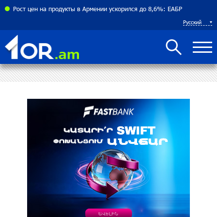
соглашения между Арменией и Азербайджаном близко
Рост цен на продукты в Армении ускорился до 8,6%: ЕАБР
Русский