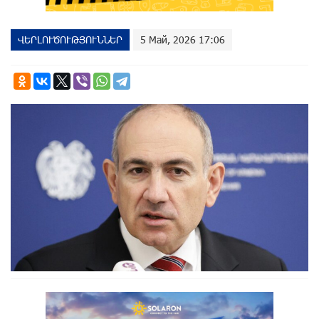
ՎԵՐԼՈՒԾՈՒԹՅՈՒՆՆԵՐ
5 Май, 2026 17:06