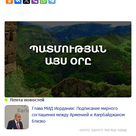
8th of August
ՊԱՏՄՈՒԹՅԱՆ
Административный суд удовлетворил иск ААЦ
по делу монастыря Ованаванк
ԱՅՍ ՕՐԸ
Лента новостей
Глава МИД Иордании: Подписание мирного
соглашения между Арменией и Азербайджаном
близко
около одного месяца назад