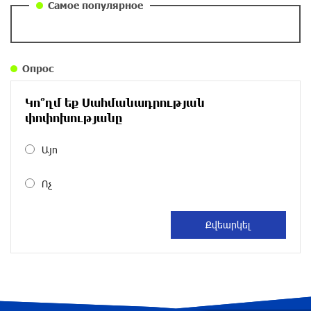
Самое популярное
Правовой терроризм как начало падения
власти: пример Гагика Царукяна и горькие
уроки истории: «Паст»
Опрос
около одного месяца назад
Կո՞ղմ եք Սահմանադրության
Размик Марукян стал обладателем бронзовой
փոփոխությանը
медали XV Международного конкурса артистов
балета
Այո
около одного месяца назад
Ոչ
«Росатом» готов построить новые АЭС, чтобы
избежать энергодефицита в Армении: Алексей
Лихачёв
около одного месяца назад
Армения заинтересована в полноценном
участии в ЕАЭС: Пашинян