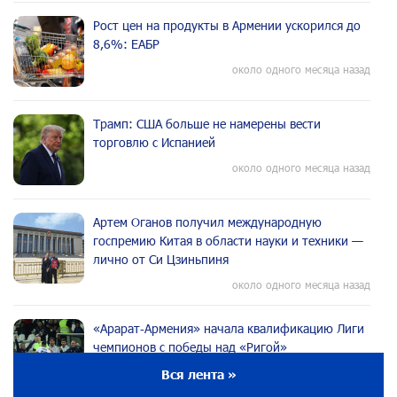
Рост цен на продукты в Армении ускорился до
8,6%: ЕАБР
около одного месяца назад
Трамп: США больше не намерены вести
торговлю с Испанией
около одного месяца назад
Артем Оганов получил международную
госпремию Китая в области науки и техники —
лично от Си Цзиньпиня
около одного месяца назад
«Арарат‑Армения» начала квалификацию Лиги
чемпионов с победы над «Ригой»
около одного месяца назад
Вся лента »