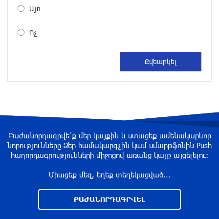
балета
Այո
около одного месяца назад
Ոչ
«Росатом» готов построить новые АЭС, чтобы
избежать энергодефицита в Армении: Алексей
Лихачёв
около одного месяца назад
Армения заинтересована в полноценном
участии в ЕАЭС: Пашинян
около одного месяца назад
Բաժանորդագրվե՛ք մեր կայքին և ստացեք ամենակարևոր
նորությունները Ձեր համակարգչին կամ սմարթֆոնին Push
հաղորդագրությունների միջոցով առանց կայք այցելելու։
На автодороге Ереван-Севан произошел
камнепад
Միացեք մեզ, եղեք տեղեկացված...
около одного месяца назад
ԲԱԺԱՆՈՐԴԱԳՐՎԵԼ
Оппозиция Грузии отказалась от мандатов и