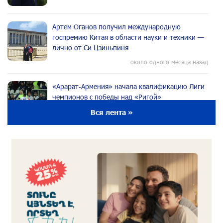
Артем Оганов получил международную
госпремию Китая в области науки и техники —
лично от Си Цзиньпиня
около одного месяца назад
«Арарат‑Армения» начала квалификацию Лиги
чемпионов с победы над «Ригой»
около одного месяца назад
Вся лента »
Пакистанский самолет пропал с радаров над
Аравийским морем
около одного месяца назад
Вопрос об аресте Чалабяна дошел до
Европейского парламента: «Паст»
около одного месяца назад