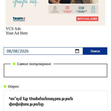
Почему стало модно «отчитывать» оппозицию,
и чего на самом деле ожидает общество?
«Паст»
около одного месяца назад
Ложная дилемма мандатов: почему тема
парламентского бойкота оппозиции - пустая
повестка дня? «Паст»
около одного месяца назад
Самое популярное
Правовой терроризм как начало падения
власти: пример Гагика Царукяна и горькие
уроки истории: «Паст»
Опрос
около одного месяца назад
Կո՞ղմ եք Սահմանադրության
Размик Марукян стал обладателем бронзовой
փոփոխությանը
медали XV Международного конкурса артистов