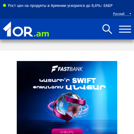
соглашения между Арменией и Азербайджаном близко
Рост цен на продукты в Армении ускорился до 8,6%: ЕАБР
Русский