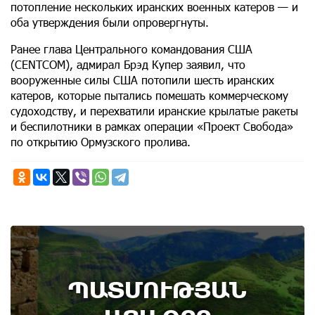
потопление нескольких иранских военных катеров — и
оба утверждения были опровергнуты.
Ранее глава Центрального командования США
(CENTCOM), адмирал Брэд Купер заявил, что
вооруженные силы США потопили шесть иранских
катеров, которые пытались помешать коммерческому
судоходству, и перехватили иранские крылатые ракеты
и беспилотники в рамках операции «Проект Свобода»
по открытию Ормузского пролива.
8th of August
ՊԱՏՄՈՒԹՅԱՆ
Административный суд удовлетворил иск ААЦ
по делу монастыря Ованаванк