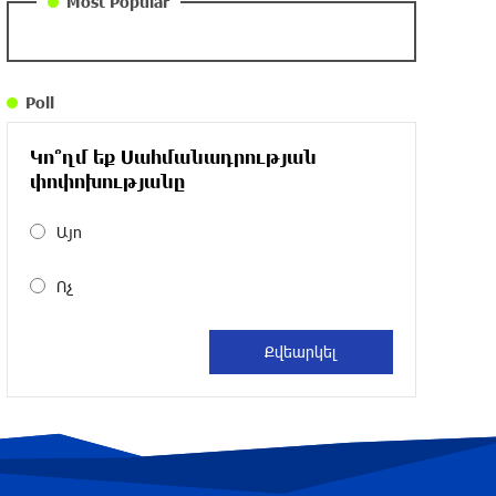
Most Popular
DIALOG Organization - Partner of the
“Born in Artsakh” Program
Poll
about a year ago
Կո՞ղմ եք Սահմանադրության
“Past”: A Publicly Funded Concert for the
փոփոխությանը
Privileged Few?
about a year ago
Այո
Ոչ
With a Mission to Preserve Armenian
Heritage: AraratBank Sponsors the
"Artsakh" Orchestra Concert
about a year ago
Ardshinbank Donates 120 Million AMD to
the Hayastan All-Armenian Fund
2 years ago