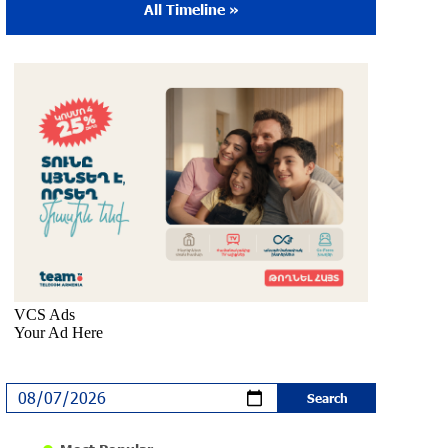
All Timeline »
The Sound of Artsakh in the USA
10 months ago
Educational Trip and First U.S. Concert of
the Music for Future Foundation’s Young
Musicians
10 months ago
Empowering the Next Generation of
Armenian Talents: “Music for Future”
Foundation’s First Concert in the U.S.
10 months ago
DIALOG Organization - Partner of the
“Born in Artsakh” Program
about a year ago