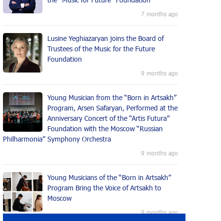
7 months ago
Lusine Yeghiazaryan joins the Board of
Trustees of the Music for the Future
Foundation
9 months ago
Young Musician from the “Born in Artsakh”
Program, Arsen Safaryan, Performed at the
Anniversary Concert of the “Artis Futura”
Foundation with the Moscow “Russian
Philharmonia” Symphony Orchestra
9 months ago
Young Musicians of the “Born in Artsakh”
Program Bring the Voice of Artsakh to
Moscow
9 months ago