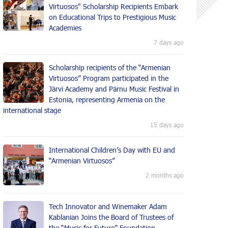
Virtuosos" Scholarship Recipients Embark
on Educational Trips to Prestigious Music
Academies
7 days ago
Scholarship recipients of the “Armenian
Virtuosos” Program participated in the
Järvi Academy and Pärnu Music Festival in
Estonia, representing Armenia on the
international stage
15 days ago
International Children’s Day with EU and
“Armenian Virtuosos”
2 months ago
Tech Innovator and Winemaker Adam
Kablanian Joins the Board of Trustees of
the “Music for Future” Foundation