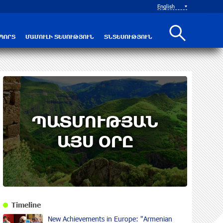
English
ՊՈՐՏ
ՄԱՄՈՒԼԻ ՏԵՍՈՒԹՅՈՒՆ
ՏՆՏԵՍՈՒԹՅՈՒՆ
ՊԱՏՄՈՒԹՅԱՆ
ԱՅՍ ՕՐԸ
Timeline
New Achievements in Europe: "Armenian