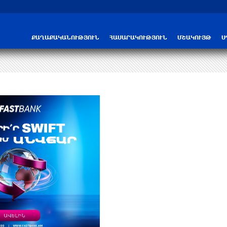
ՔԱՂԱՔԱԿԱՆՈՒԹՅՈՒՆ
ՀԱՍԱՐԱԿՈՒԹՅՈՒՆ
ՄՇԱԿՈՒՅԹ
Ս