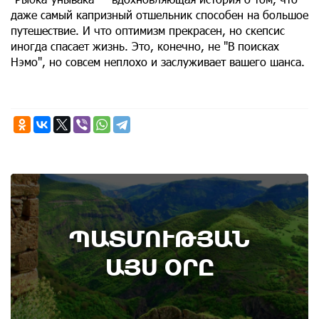
даже самый капризный отшельник способен на большое
путешествие. И что оптимизм прекрасен, но скепсис
иногда спасает жизнь. Это, конечно, не "В поисках
Нэмо", но совсем неплохо и заслуживает вашего шанса.
9th of August
ՊԱՏՄՈՒԹՅԱՆ
Административный суд удовлетворил иск ААЦ
по делу монастыря Ованаванк
ԱՅՍ ՕՐԸ