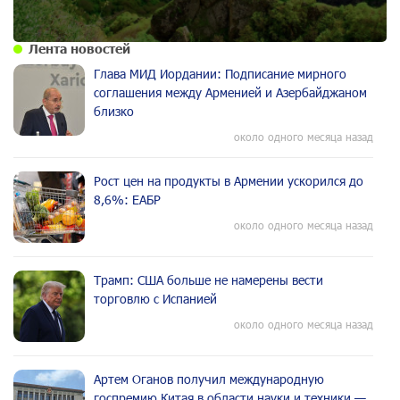
Лента новостей
Глава МИД Иордании: Подписание мирного
соглашения между Арменией и Азербайджаном
близко
около одного месяца назад
Рост цен на продукты в Армении ускорился до
8,6%: ЕАБР
около одного месяца назад
Трамп: США больше не намерены вести
торговлю с Испанией
около одного месяца назад
Артем Оганов получил международную
госпремию Китая в области науки и техники —