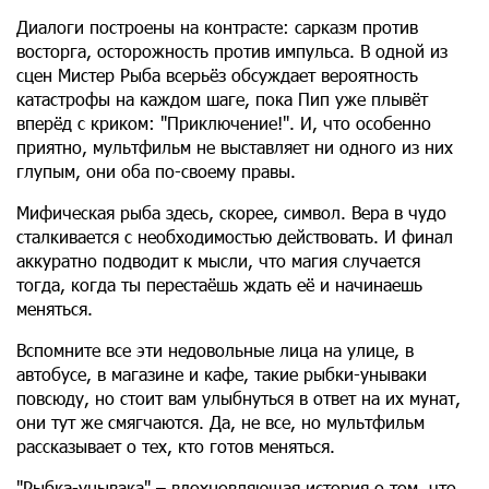
Диалоги построены на контрасте: сарказм против
восторга, осторожность против импульса. В одной из
сцен Мистер Рыба всерьёз обсуждает вероятность
катастрофы на каждом шаге, пока Пип уже плывёт
вперёд с криком: "Приключение!". И, что особенно
приятно, мультфильм не выставляет ни одного из них
глупым, они оба по-своему правы.
Мифическая рыба здесь, скорее, символ. Вера в чудо
сталкивается с необходимостью действовать. И финал
аккуратно подводит к мысли, что магия случается
тогда, когда ты перестаёшь ждать её и начинаешь
меняться.
Вспомните все эти недовольные лица на улице, в
автобусе, в магазине и кафе, такие рыбки-унываки
повсюду, но стоит вам улыбнуться в ответ на их мунат,
они тут же смягчаются. Да, не все, но мультфильм
рассказывает о тех, кто готов меняться.
"Рыбка-унывака" – вдохновляющая история о том, что