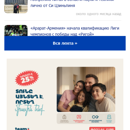
лично от Си Цзиньпиня
около одного месяца назад
«Арарат‑Армения» начала квалификацию Лиги
чемпионов с победы над «Ригой»
около одного месяца назад
Вся лента »
Пакистанский самолет пропал с радаров над
Аравийским морем
около одного месяца назад
Вопрос об аресте Чалабяна дошел до
Европейского парламента: «Паст»
около одного месяца назад
Почему стало модно «отчитывать» оппозицию,