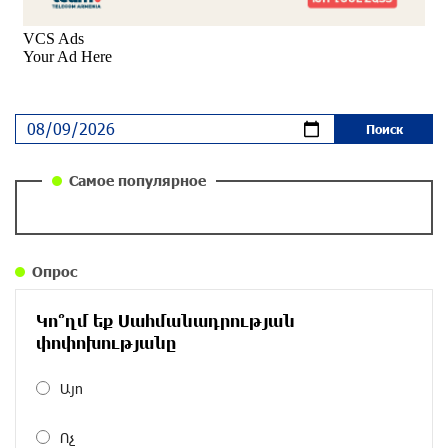
и чего на самом деле ожидает общество?
«Паст»
около одного месяца назад
Ложная дилемма мандатов: почему тема
парламентского бойкота оппозиции - пустая
повестка дня? «Паст»
около одного месяца назад
Самое популярное
Правовой терроризм как начало падения
власти: пример Гагика Царукяна и горькие
уроки истории: «Паст»
Опрос
около одного месяца назад
Կո՞ղմ եք Սահմանադրության
Размик Марукян стал обладателем бронзовой
փոփոխությանը
медали XV Международного конкурса артистов
балета
Այո
около одного месяца назад
Ոչ