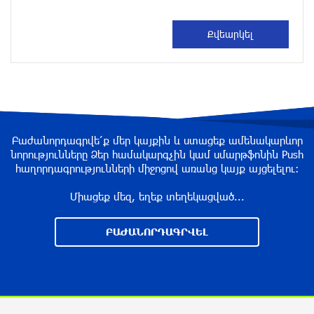
«Росатом» готов построить новые АЭС, чтобы
избежать энергодефицита в Армении: Алексей
Лихачёв
около одного месяца назад
Армения заинтересована в полноценном
участии в ЕАЭС: Пашинян
около одного месяца назад
Բաժանորդագրվե՛ք մեր կայքին և ստացեք ամենակարևոր
նորությունները Ձեր համակարգչին կամ սմարթֆոնին Push
հաղորդագրությունների միջոցով առանց կայք այցելելու։
На автодороге Ереван-Севан произошел
камнепад
Միացեք մեզ, եղեք տեղեկացված...
около одного месяца назад
ԲԱԺԱՆՈՐԴԱԳՐՎԵԼ
Оппозиция Грузии отказалась от мандатов и
получила обратный эффект: Нарек Карапетян
около одного месяца назад