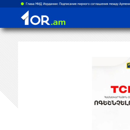
Глава МИД Иордании: Подписание мирного соглашения между Армени