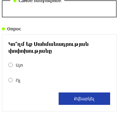
Самое популярное
около одного месяца назад
Армения заинтересована в полноценном
Опрос
участии в ЕАЭС: Пашинян
около одного месяца назад
Կո՞ղմ եք Սահմանադրության
փոփոխությանը
На автодороге Ереван-Севан произошел
камнепад
Այո
около одного месяца назад
Ոչ
Оппозиция Грузии отказалась от
мандатов и получила обратный
эффект: Нарек Карапетян
около одного месяца назад
Российская теннисистка Алина Чараева
будет представлять Армению