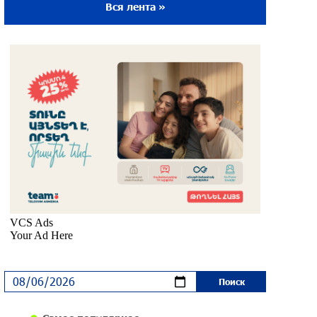
Вся лента »
Ложная дилемма мандатов: почему тема
парламентского бойкота оппозиции -
пустая повестка дня? «Паст»
30 дней назад
Правовой терроризм как начало
падения власти: пример Гагика
Царукяна и горькие уроки истории:
«Паст»
30 дней назад
Размик Марукян стал обладателем
бронзовой медали XV Международного
конкурса артистов балета
около одного месяца назад
«Росатом» готов построить новые АЭС,
чтобы избежать энергодефицита в
Армении: Алексей Лихачёв