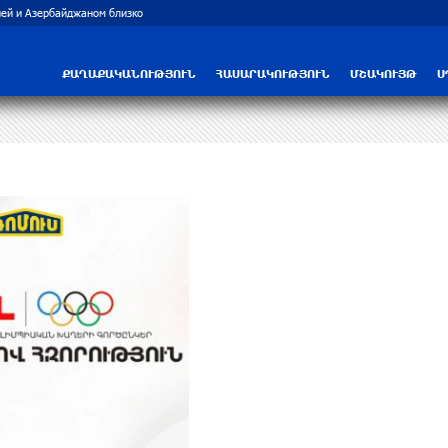
ей и Азербайджаном близко
Рост цен на продукты в Армении ускорил
ՔԱՂԱՔԱԿԱՆՈՒԹՅՈՒՆ
ՀԱՍԱՐԱԿՈՒԹՅՈՒՆ
ՄՇԱԿՈՒՅԹ
Ս