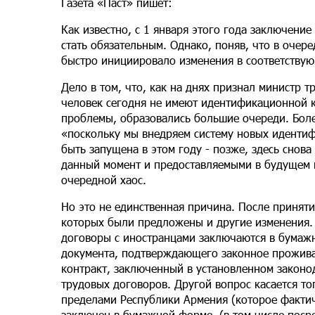
Газета «Паст» пишет:
Как известно, с 1 января этого года заключени
стать обязательным. Однако, поняв, что в очер
быстро инициировало изменения в соответствую
Дело в том, что, как на днях признал министр 
человек сегодня не имеют идентификационной ка
проблемы, образовались большие очереди. Боле
«поскольку мы внедряем систему новых идентиф
быть запущена в этом году - позже, здесь снов
данный момент и предоставляемыми в будущем
очередной хаос.
Но это не единственная причина. После приняти
которых были предложены и другие изменения. 
договоры с иностранцами заключаются в бумажн
документа, подтверждающего законное проживан
контракт, заключенный в установленном законо
трудовых договоров. Другой вопрос касается то
пределами Республики Армения (которое фактич
заключен в бумажной форме, (в том числе посре