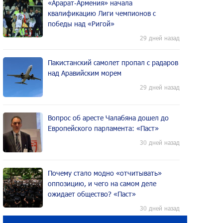
«Арарат‑Армения» начала
квалификацию Лиги чемпионов с
победы над «Ригой»
29 дней назад
Пакистанский самолет пропал с радаров
над Аравийским морем
29 дней назад
Вопрос об аресте Чалабяна дошел до
Европейского парламента: «Паст»
30 дней назад
Почему стало модно «отчитывать»
оппозицию, и чего на самом деле
ожидает общество? «Паст»
30 дней назад