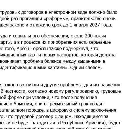
е трудовых договоров в электронном виде должно было
едной раз провалили «реформы», правительство очень
щем законе и отложило срок до 1 января 2027 года.
труда и социального обеспечения, около 200 тысяч
рты, а в процессе их приобретения есть серьезные
е того, Арсен Торосян также подчеркнул, что
икационных карт и новых паспортов, которая должна
а возникает проблема баланса между выданными в
 идентификационными картами». Одним словом,
я закона возникли и другие проблемы, для исправления
В частности, согласно новому регулированию, трудовые
ой форме при условии, что после получения
ие в Армении, они в трехмесячный срок вводят
дательством порядке, в цифровую систему заключения
го, что трудовой договор с лицом, находящимся за
ески не будет находиться в Республике Армения), будет
дством почтовой или электронной связи), учитывая,