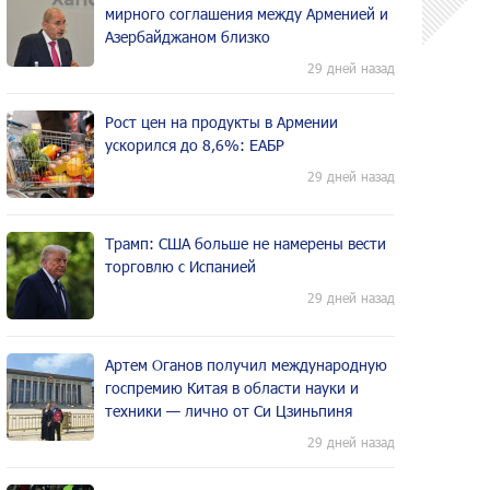
мирного соглашения между Арменией и
Азербайджаном близко
29 дней назад
Рост цен на продукты в Армении
ускорился до 8,6%: ЕАБР
29 дней назад
Трамп: США больше не намерены вести
торговлю с Испанией
29 дней назад
Артем Оганов получил международную
госпремию Китая в области науки и
техники — лично от Си Цзиньпиня
29 дней назад