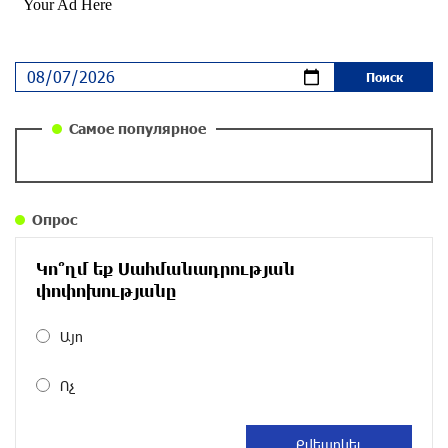
около одного месяца назад
Ложная дилемма мандатов: почему тема
парламентского бойкота оппозиции - пустая
повестка дня? «Паст»
около одного месяца назад
Самое популярное
Правовой терроризм как начало падения
власти: пример Гагика Царукяна и горькие
уроки истории: «Паст»
Опрос
около одного месяца назад
Կո՞ղմ եք Սահմանադրության
Размик Марукян стал обладателем бронзовой
փոփոխությանը
медали XV Международного конкурса артистов
балета
Այո
около одного месяца назад
Ոչ
«Росатом» готов построить новые АЭС, чтобы
избежать энергодефицита в Армении: Алексей