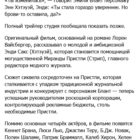
«Ты изменилась», — говорит Эмили Блант персонажу
Энн Хэтэуэй, Энди: «Ты стала гораздо увереннее. Но
брови-то оставила, да?»
Полный трейлер студия пообещала показать позже.
Оригинальный фильм, основанный на романе Лорен
Вайсбергер, рассказывал о молодой и амбициозной
Энди Сакс (Хэтэуэй), которая становится помощницей
могущественной Миранды Пристли (Стрип), главного
редактора модного журнала.
Сюжет сиквела сосредоточен на Пристли, которая
сталкивается с упадком традиционной журнальной
индустрии и конкурирует с персонажем Блант — теперь
успешным руководителем роскошной корпорации,
контролирующей рекламные бюджеты, столь
необходимые Пристли.
Помимо основных четырёх актёров, в фильме появятся
Кеннет Брана, Люси Лью, Джастин Теру, Б.Дж. Новак,
Полин Шаламе, Патрик Браммалл, Калеб Хирон, Хелен