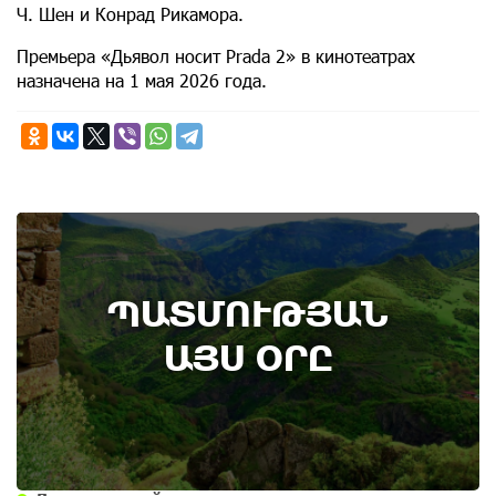
Ч. Шен и Конрад Рикамора.
Премьера «Дьявол носит Prada 2» в кинотеатрах
назначена на 1 мая 2026 года.
7th of August
ՊԱՏՄՈՒԹՅԱՆ
Административный суд удовлетворил иск ААЦ
по делу монастыря Ованаванк
ԱՅՍ ՕՐԸ