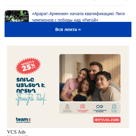
«Арарат‑Армения» начала квалификацию Лиги
чемпионов с победы над «Ригой»
около одного месяца назад
Вся лента »
Пакистанский самолет пропал с радаров над
Аравийским морем
около одного месяца назад
Вопрос об аресте Чалабяна дошел до
Европейского парламента: «Паст»
около одного месяца назад
Почему стало модно «отчитывать» оппозицию,
и чего на самом деле ожидает общество?
«Паст»