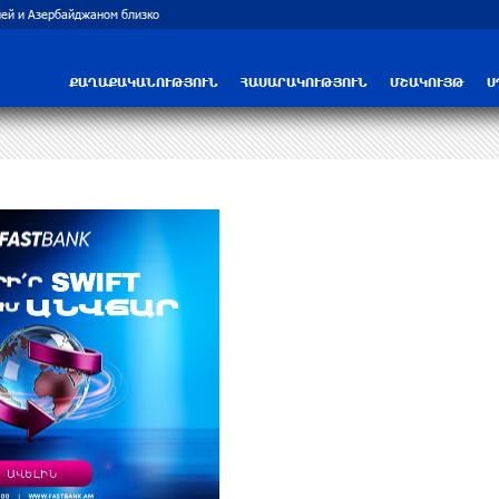
Трамп: США больше не намерены вести 
ՔԱՂԱՔԱԿԱՆՈՒԹՅՈՒՆ
ՀԱՍԱՐԱԿՈՒԹՅՈՒՆ
ՄՇԱԿՈՒՅԹ
Ս