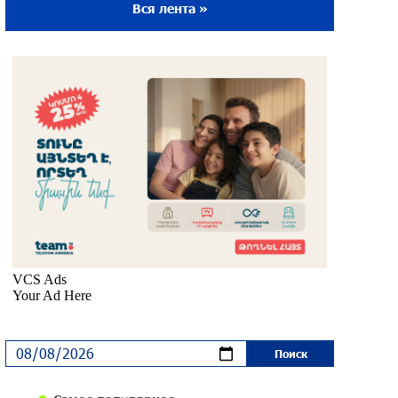
Вся лента »
Ложная дилемма мандатов: почему тема
парламентского бойкота оппозиции -
пустая повестка дня? «Паст»
около одного месяца назад
Правовой терроризм как начало
падения власти: пример Гагика
Царукяна и горькие уроки истории:
«Паст»
около одного месяца назад
Размик Марукян стал обладателем
бронзовой медали XV Международного
конкурса артистов балета
около одного месяца назад
«Росатом» готов построить новые АЭС,
чтобы избежать энергодефицита в
Армении: Алексей Лихачёв