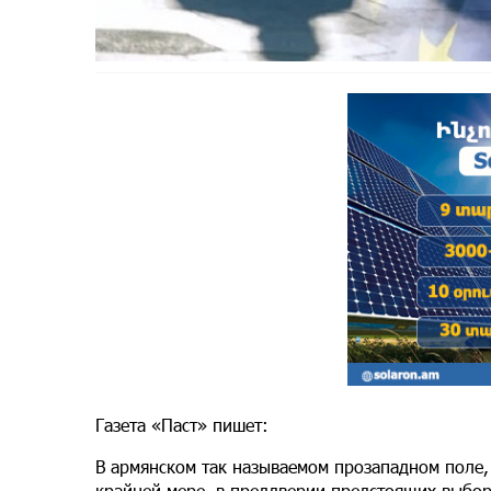
Газета «Паст» пишет:
В армянском так называемом прозападном поле, 
крайней мере, в преддверии предстоящих выборо