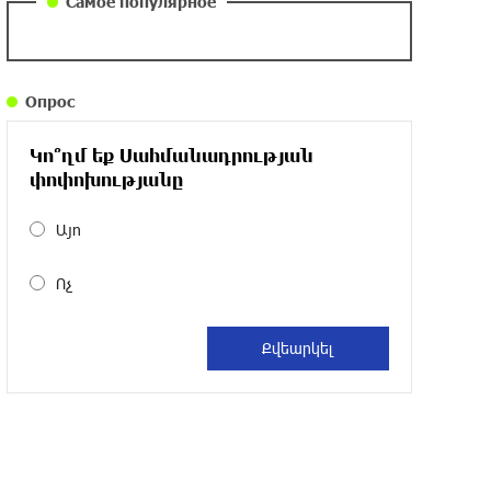
Самое популярное
около одного месяца назад
Армения заинтересована в полноценном
Опрос
участии в ЕАЭС: Пашинян
около одного месяца назад
Կո՞ղմ եք Սահմանադրության
փոփոխությանը
На автодороге Ереван-Севан произошел
камнепад
Այո
около одного месяца назад
Ոչ
Оппозиция Грузии отказалась от
мандатов и получила обратный
эффект: Нарек Карапетян
около одного месяца назад
Российская теннисистка Алина Чараева
будет представлять Армению