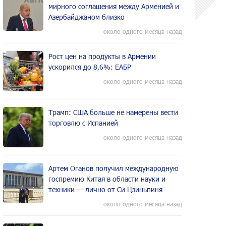
мирного соглашения между Арменией и
Азербайджаном близко
около одного месяца назад
Рост цен на продукты в Армении
ускорился до 8,6%: ЕАБР
около одного месяца назад
Трамп: США больше не намерены вести
торговлю с Испанией
около одного месяца назад
Артем Оганов получил международную
госпремию Китая в области науки и
техники — лично от Си Цзиньпиня
около одного месяца назад