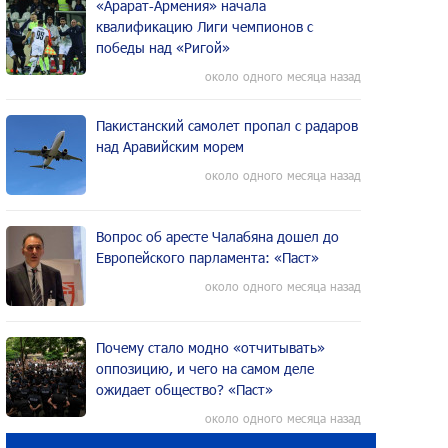
«Арарат‑Армения» начала
квалификацию Лиги чемпионов с
победы над «Ригой»
около одного месяца назад
Пакистанский самолет пропал с радаров
над Аравийским морем
около одного месяца назад
Вопрос об аресте Чалабяна дошел до
Европейского парламента: «Паст»
около одного месяца назад
Почему стало модно «отчитывать»
оппозицию, и чего на самом деле
ожидает общество? «Паст»
около одного месяца назад