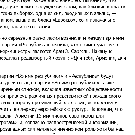
гда уже велись обсуждения о том, как близкие к власти
тских выборах, одна из сил, входивших в альянс, —
ляном, вышла из блока «Евроквэ», хотя изначально
вы, так и её названия.
чно серьёзные разногласия возникли и между партиями
 партия «Республика» заявила, что примет участие в
ьер-министры является Арам З. Саргсян. Накануне
твердила предвыборный лозунг: «Для тебя, Армения, для
партии «Во имя республики» и «Республика» будут
ко дней назад в партии «Во имя республики» также
ширенным списком, включая известных общественности
тся привлечь различных представителей гражданского
 свою сторону прозападный электорат, использовать
учить поддержку европейских структур. Напомним, что
выделит Армении 15 миллионов евро якобы для
розам», и, согласно распространяемой информации,
розападных сил является именно контроль хотя бы над