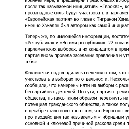
после так называемой инициативы «Евроквэ», ко
прозападные силы будут участвовать в парламен
«Европейская партия» во главе с Тиграном Хзма
именно Хзмалян был автором как самой инициати
Теперь же, по имеющейся информации, достато
«Республика» и «Во имя республики». 22 января
парламентских выборах, а их кандидатом в прем
партия вновь провела заседание правления и у
тебя».
Фактически подтвердились сведения о том, что 
участвовать в выборах по отдельности. Несколь
сообщили, что намерены идти на выборы с рас
беспартийных деятелей. По сути, партия стреми
общества, пытаясь таким образом перетянуть на
потенциал гражданского общества, а также пол
в декабре стало известно о том, что Евросоюз 
противодействия так называемым «гибридным уг
основной и ключевой причиной раскола среди п