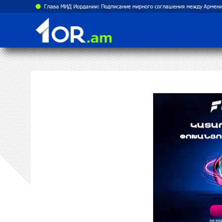
Рост цен на продукты в Армении ускорился до 8,6%: ЕАБР