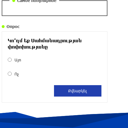
Самое популярное
около одного месяца назад
Армения заинтересована в полноценном
Опрос
участии в ЕАЭС: Пашинян
около одного месяца назад
Կո՞ղմ եք Սահմանադրության
փոփոխությանը
На автодороге Ереван-Севан произошел
камнепад
Այո
около одного месяца назад
Ոչ
Оппозиция Грузии отказалась от
мандатов и получила обратный
эффект: Нарек Карапетян
около одного месяца назад
Российская теннисистка Алина Чараева
будет представлять Армению