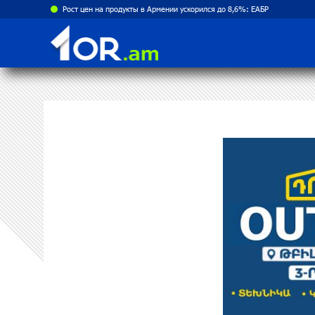
Рост цен на продукты в Армении ускорился до 8,6%: ЕАБР