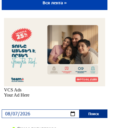
Вся лента »
Ложная дилемма мандатов: почему тема
парламентского бойкота оппозиции -
пустая повестка дня? «Паст»
около одного месяца назад
Правовой терроризм как начало
падения власти: пример Гагика
Царукяна и горькие уроки истории:
«Паст»
около одного месяца назад
Размик Марукян стал обладателем
бронзовой медали XV Международного
конкурса артистов балета
около одного месяца назад
«Росатом» готов построить новые АЭС,
чтобы избежать энергодефицита в
Армении: Алексей Лихачёв