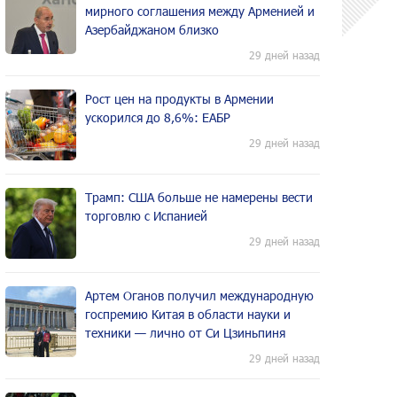
мирного соглашения между Арменией и
Азербайджаном близко
29 дней назад
Рост цен на продукты в Армении
ускорился до 8,6%: ЕАБР
29 дней назад
Трамп: США больше не намерены вести
торговлю с Испанией
29 дней назад
Артем Оганов получил международную
госпремию Китая в области науки и
техники — лично от Си Цзиньпиня
29 дней назад