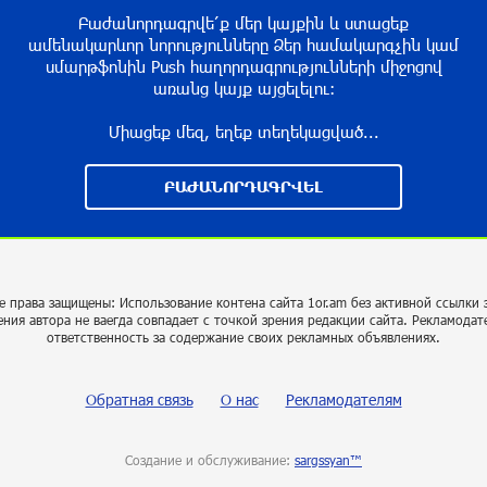
Բաժանորդագրվե՛ք մեր կայքին և ստացեք
ամենակարևոր նորությունները Ձեր համակարգչին կամ
սմարթֆոնին Push հաղորդագրությունների միջոցով
առանց կայք այցելելու։
Միացեք մեզ, եղեք տեղեկացված...
ԲԱԺԱՆՈՐԴԱԳՐՎԵԼ
е права защищены: Использование контена сайта 1or.am без активной ссылки 
ения автора не ваегда совпадает с точкой зрения редакции сайта. Рекламодат
ответственность за содержание своих рекламных объявлениях.
Обратная связь
О нас
Рекламодателям
Создание и обслуживание:
sargssyan™