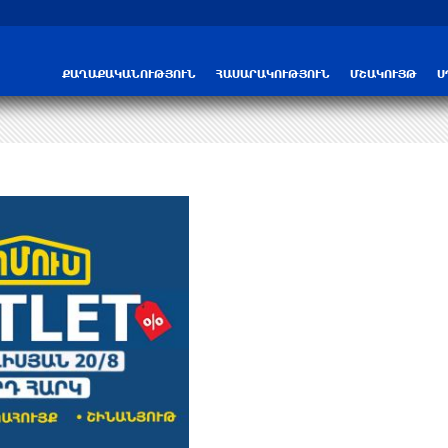
Трамп: США больше не намерены вести 
ՔԱՂԱՔԱԿԱՆՈՒԹՅՈՒՆ
ՀԱՍԱՐԱԿՈՒԹՅՈՒՆ
ՄՇԱԿՈՒՅԹ
Ս