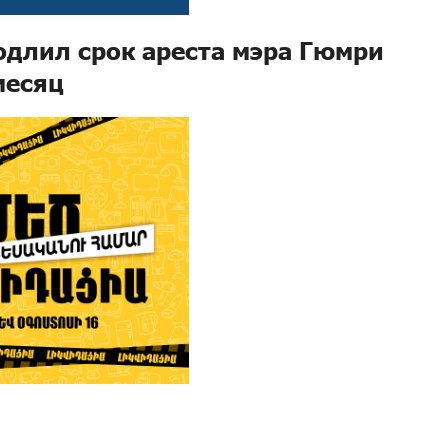
длил срок ареста мэра Гюмри
месяц