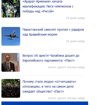
«Арарат‑Армения» начала
квалификацию Лиги чемпионов с
победы над «Ригой»
29 дней назад
Пакистанский самолет пропал с радаров
над Аравийским морем
29 дней назад
Вопрос об аресте Чалабяна дошел до
Европейского парламента: «Паст»
около одного месяца назад
Почему стало модно «отчитывать»
оппозицию, и чего на самом деле
ожидает общество? «Паст»
около одного месяца назад