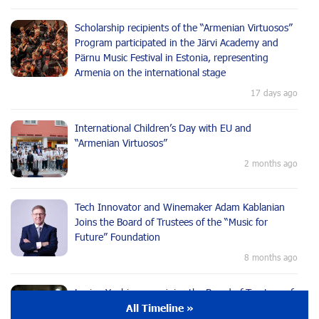
Scholarship recipients of the “Armenian Virtuosos”
Program participated in the Järvi Academy and
Pärnu Music Festival in Estonia, representing
Armenia on the international stage
17 days ago
International Children’s Day with EU and
“Armenian Virtuosos”
2 months ago
Tech Innovator and Winemaker Adam Kablanian
Joins the Board of Trustees of the “Music for
Future” Foundation
8 months ago
Lusine Yeghiazaryan joins the Board of Trustees of
the Music for the Future Foundation
All Timeline »