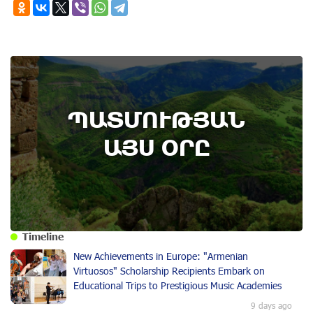
ՊԱՏՄՈՒԹՅԱՆ
ԱՅՍ ՕՐԸ
Timeline
New Achievements in Europe: "Armenian
Virtuosos" Scholarship Recipients Embark on
Educational Trips to Prestigious Music Academies
9 days ago