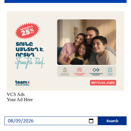
9 months ago
Young Musician from the “Born in Artsakh”
Program, Arsen Safaryan, Performed at the
Anniversary Concert of the “Artis Futura”
Foundation with the Moscow “Russian
Philharmonia” Symphony Orchestra
9 months ago
Young Musicians of the “Born in Artsakh” Program
Bring the Voice of Artsakh to Moscow
9 months ago
The Sound of Artsakh in the USA
10 months ago