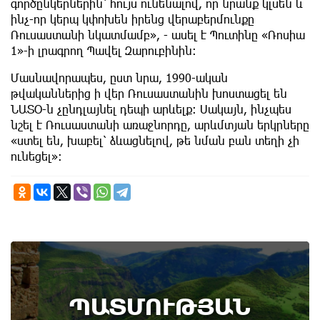
գործընկերներին՝ հույս ունենալով, որ նրանք կլսեն և
ինչ-որ կերպ կփոխեն իրենց վերաբերմունքը
Ռուսաստանի նկատմամբ», - ասել է Պուտինը «Ռոսիա
1»-ի լրագրող Պավել Զարուբինին։
Մասնավորապես, ըստ նրա, 1990-ական
թվականներից ի վեր Ռուսաստանին խոստացել են
ՆԱՏՕ-ն չընդլայնել դեպի արևելք: Սակայն, ինչպես
նշել է Ռուսաստանի առաջնորդը, արևմտյան երկրները
«ստել են, խաբել՝ ձևացնելով, թե նման բան տեղի չի
ունեցել»:
8th of August
ՊԱՏՄՈՒԹՅԱՆ
Административный суд удовлетворил иск ААЦ