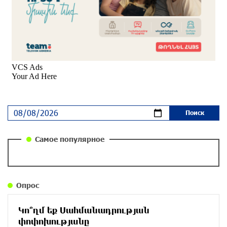
около одного месяца назад
Почему стало модно «отчитывать» оппозицию,
и чего на самом деле ожидает общество?
«Паст»
около одного месяца назад
Ложная дилемма мандатов: почему тема
парламентского бойкота оппозиции - пустая
повестка дня? «Паст»
около одного месяца назад
Самое популярное
Правовой терроризм как начало падения
власти: пример Гагика Царукяна и горькие
уроки истории: «Паст»
Опрос
около одного месяца назад
Կո՞ղմ եք Սահմանադրության
Размик Марукян стал обладателем бронзовой
փոփոխությանը