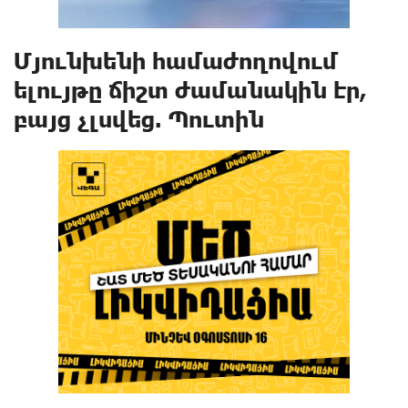
Մյունխենի համաժողովում
ելույթը ճիշտ ժամանակին էր,
բայց չլսվեց. Պուտին