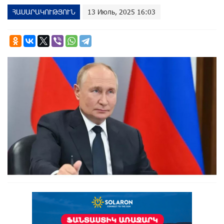
ՀԱՍԱՐԱԿՈՒԹՅՈՒՆ
13 Июль, 2025 16:03