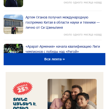
около одного месяца назад
Артем Оганов получил международную
госпремию Китая в области науки и техники —
лично от Си Цзиньпиня
около одного месяца назад
«Арарат‑Армения» начала квалификацию Лиги
чемпионов с победы над «Ригой»
около одного месяца назад
Вся лента »
Пакистанский самолет пропал с радаров над
Аравийским морем
около одного месяца назад
Вопрос об аресте Чалабяна дошел до
Европейского парламента: «Паст»