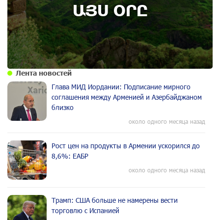
по делу монастыря Ованаванк
ԱՅՍ ՕՐԸ
Лента новостей
Глава МИД Иордании: Подписание мирного
соглашения между Арменией и Азербайджаном
близко
около одного месяца назад
Рост цен на продукты в Армении ускорился до
8,6%: ЕАБР
около одного месяца назад
Трамп: США больше не намерены вести
торговлю с Испанией