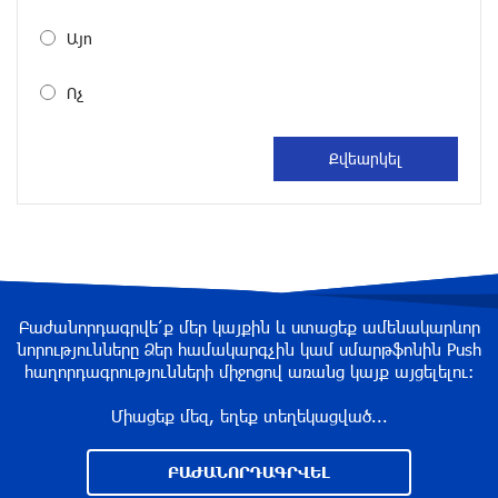
медали XV Международного конкурса артистов
балета
Այո
около одного месяца назад
Ոչ
«Росатом» готов построить новые АЭС, чтобы
избежать энергодефицита в Армении: Алексей
Лихачёв
около одного месяца назад
Армения заинтересована в полноценном
участии в ЕАЭС: Пашинян
около одного месяца назад
Բաժանորդագրվե՛ք մեր կայքին և ստացեք ամենակարևոր
նորությունները Ձեր համակարգչին կամ սմարթֆոնին Push
հաղորդագրությունների միջոցով առանց կայք այցելելու։
На автодороге Ереван-Севан произошел
камнепад
Միացեք մեզ, եղեք տեղեկացված...
около одного месяца назад
ԲԱԺԱՆՈՐԴԱԳՐՎԵԼ