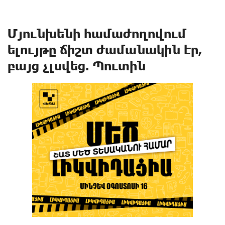
Մյունխենի համաժողովում
ելույթը ճիշտ ժամանակին էր,
բայց չլսվեց. Պուտին