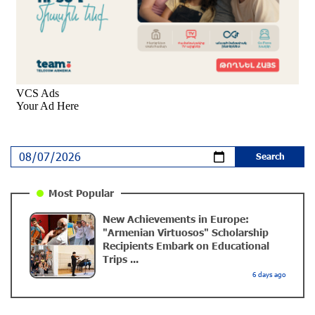
Young Musicians of the “Born in Artsakh” Program
Bring the Voice of Artsakh to Moscow
9 months ago
The Sound of Artsakh in the USA
10 months ago
Educational Trip and First U.S. Concert of the Music
Most Popular
for Future Foundation’s Young Musicians
New Achievements in Europe:
10 months ago
"Armenian Virtuosos" Scholarship
Recipients Embark on Educational
Trips ...
Empowering the Next Generation of Armenian
6 days ago
Talents: “Music for Future” Foundation’s First
Concert in the U.S.