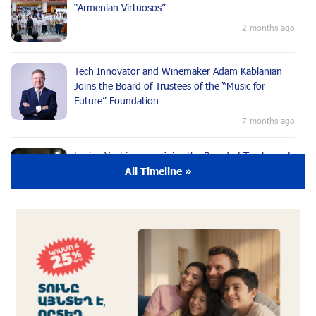
“Armenian Virtuosos”
2 months ago
Tech Innovator and Winemaker Adam Kablanian
Joins the Board of Trustees of the “Music for
Future” Foundation
7 months ago
Lusine Yeghiazaryan joins the Board of Trustees of
the Music for the Future Foundation
All Timeline »
9 months ago
Young Musician from the “Born in Artsakh”
Program, Arsen Safaryan, Performed at the
Anniversary Concert of the “Artis Futura”
Foundation with the Moscow “Russian
Philharmonia” Symphony Orchestra
9 months ago