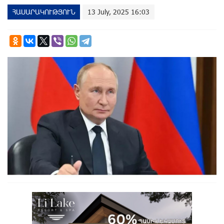
ՀԱՍԱՐԱԿՈՒԹՅՈՒՆ
13 July, 2025 16:03