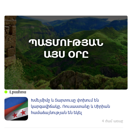
9th of August
ՊԱՏՄՈՒԹՅԱՆ
Անտառային հրդեհներից պաշտպանության
օր. պատմության այս օրը (9 օգոստոս)
ԱՅՍ ՕՐԸ
Լրահոս
Խմեյմիմը և Տարտուսը փոխում են
կարգավիճակը. Ռուսաստանը և Սիրիան
համաձայնության են եկել
4 ժամ առաջ