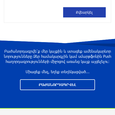
մեկ ժամ առաջ
Դաշտավանի կրակոցների վերաբերյալ
տեղեկատվությունը չի համապատասխանում
իրականությանը. ՆԳՆ
մեկ ժամ առաջ
ԶԼՄ․ Նեթանյահուն և Կացը գաղտնի
Բաժանորդագրվե՛ք մեր կայքին և ստացեք ամենակարևոր
հավանություն են տվել Գազայում
նորությունները Ձեր համակարգչին կամ սմարթֆոնին Push
վերականգնողական աշխատանքների
հաղորդագրությունների միջոցով առանց կայք այցելելու։
մեկնարկին
մեկ ժամ առաջ
Միացեք մեզ, եղեք տեղեկացված...
ՀՀ-ի և Ղազախստանի փոխվարչապետները
ԲԱԺԱՆՈՐԴԱԳՐՎԵԼ
քննարկել են երկու երկրների
համագործակցության հեռանկարները
43 րոպե առաջ
Սեպտեմբերի 1-ը՝ առանց սթրեսի․ ինչպե՞ս