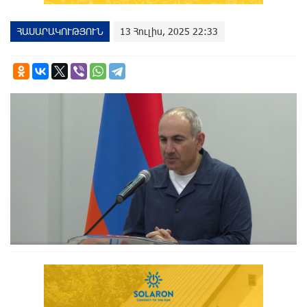
ՀԱՍԱՐԱԿՈՒԹՅՈՒՆ
13 Հուլիս, 2025 22:33