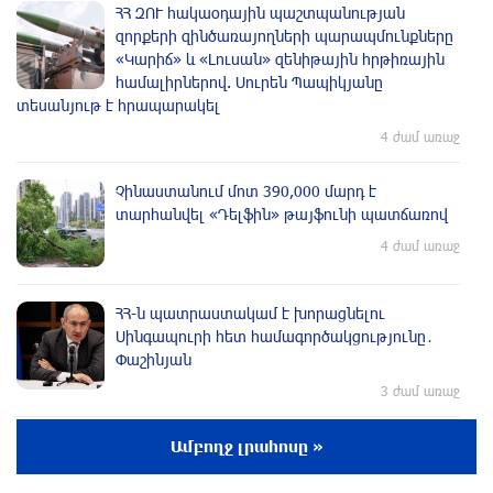
ՀՀ ԶՈՒ հակաօդային պաշտպանության
զորքերի զինծառայողների պարապմունքները
«Կարիճ» և «Լուսան» զենիթային հրթիռային
համալիրներով. Սուրեն Պապիկյանը
տեսանյութ է հրապարակել
4 ժամ առաջ
Չինաստանում մոտ 390,000 մարդ է
տարհանվել «Դելֆին» թայֆունի պատճառով
4 ժամ առաջ
ՀՀ-ն պատրաստակամ է խորացնելու
Սինգապուրի հետ համագործակցությունը․
Փաշինյան
3 ժամ առաջ
Իսրայելը մերժում է Գազայի վերաբերյալ
Ամբողջ լրահոսը »
Խաղաղության խորհրդի 15 կետանոց
ծրագիրը․ Նեթանյահու