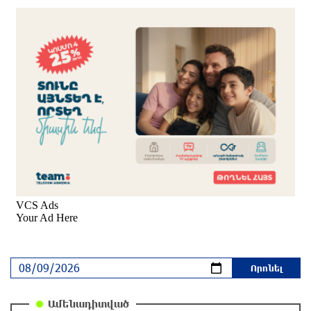
3 ժամ առաջ
Հրդեհ Սոլակ բնակավայրում․ կանխվել է
հրդեհի տարածումը
3 ժամ առաջ
Հռոմի պապը կրկին կոչ է արել դադարեցնել
Ուկրաինայում պատերազմը
3 ժամ առաջ
Էջմիածնում կանխվել է անչափահասների
վրեժխնդրությունը․ զինված խումբը
դարանակալել էր խանութի մոտ
3 ժամ առաջ
Ջրափրկարարները քաղաքացիներին անվնաս
Ամենադիտված
մոտեցրել են ափ․ նրանց կյանքին վտանգ չի