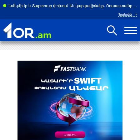
Ն-ն ստիպված կլինի հաշվի նստել Հորմուզի նեղուցի նոր իրողությունների հետ
Խմեյմիմը և Տարտուսը փոխում են կարգավիճակը. Ռուսաստանը և Սիրիան համաձայնության են եկել
Հայերեն