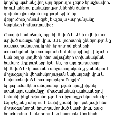
կողմից պահանջվող այդ երթուղու չեզոք երաշխավոր,
հղում անելով բանակցություններին ծանոթ
դիվանագիտական աղբյուրներին՝ իր
վերլուծությունում գրել է Օլեսյա Վարդանյանը
Կարնեգի հիմնադրամից։
Ծրագրի համաձայն, որը հիմնված է ԵՄ-ի ավելի վաղ
արված առաջարկի վրա, ԱՄՆ լոգիստիկ ընկերությունը
պատասխանատու կլինի երթուղով բեռների
տարանցման կառավարման և մոնիթորինգի, ինչպես
նաև բոլոր կողմերի հետ տվյալների փոխանակման
համար։ Աղբյուրները նշել են, որ այդ գաղափարը
հիմնված է Վրաստանի անջատողական շրջաններում
միջազգային վերահսկողության նախադեպի վրա և
նախատեսված է բավարարելու Բաքվի՝
երկարաժամկետ անվտանգության երաշխիքներ
ստանալու պահանջը՝ միաժամանակ պահպանելով
Երևանի ինքնիշխանությունը միջանցքի նկատմամբ։
Ադրբեջանը պնդում է Նախիջևանի իր էքսկլավի հետ
միջազգայնորեն երաշխավորված կապի վրա, բայց
հրաժարվում է ներդրումներ կատարել Սյունիքի