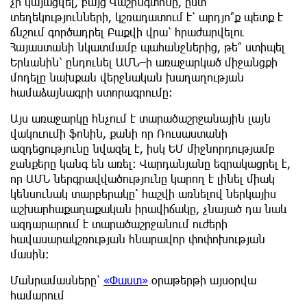
չի կայացվել, բայց Վաշինգտոնը, ըստ
տեղեկությունների, կշռադատում է՝ արդյո՞ք պետք է
ճնշում գործադրել Բաքվի վրա՝ հրաժարվելու
Հայաստանի նկատմամբ պահանջներից, թե՞ ստիպել
Երևանին՝ ընդունել ԱՄՆ–ի առաջարկած միջանցքի
մոդելը նախքան վերջնական խաղաղության
համաձայնագրի ստորագրումը։
Այս առաջարկը հնչում է տարածաշրջանային լայն
վակուումի ֆոնին, քանի որ Ռուսաստանի
ազդեցությունը նվազել է, իսկ ԵՄ միջնորդությամբ
ջանքերը կանգ են առել։ Վարդանյանը եզրակացրել է,
որ ԱՄՆ ներգրավվածությունը կարող է լինել միակ
կենսունակ տարբերակը՝ հաշվի առնելով ներկայիս
աշխարհաքաղաքական իրավիճակը, չնայած դա նաև
ազդարարում է տարածաշրջանում ուժերի
հավասարակշռության հնարավոր փոփոխության
մասին։
Մանրամասները՝
«Փաստ»
օրաթերթի այսօրվա
համարում