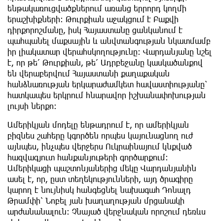
ենթակառուցվածքներում առանց երրորդ կողմի
երաշխիքների։ Թուրքիան աջակցում է Բաքվի
դիրքորոշմանը, իսկ Հայաստանը ցանկանում է
պահպանել մաքսային և անվտանգության նկատմամբ
իր լիակատար վերահսկողությունը։ Վարդանյանը նշել
է, որ թե՛ Թուրքիան, թե՛ Ադրբեջանը կասկածանքով
են վերաբերվում Հայաստանի քաղաքական
հանձնառության երկարաժամկետ հավաստիությանը՝
հատկապես երկրում հնարավոր իշխանափոխության
լույսի ներքո։
Ամերիկյան մոդելը ենթադրում է, որ ամերիկյան
բիզնես շահերը կգործեն որպես կայունացնող ուժ
այնպես, ինչպես վերջերս Ուկրաինայում կնքված
հազվագյուտ հանքանյութերի գործարքում։
Ամերիկացի պաշտոնյաներից մեկը Վարդանյանին
ասել է, որ, ըստ տեղեկությունների, այդ ծրագիրը
կարող է նույնիսկ հանգեցնել նախագահ Դոնալդ
Թրամփի՝ Նոբել յան խաղաղության մրցանակի
արժանանալուն։ Չնայած վերջնական որոշում դեռևս