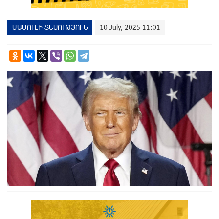
ՄԱՄՈՒԼԻ ՏԵՍՈՒԹՅՈՒՆ
10 July, 2025 11:01