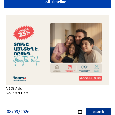
the Music for the Future Foundation
All Timeline »
9 months ago
Young Musician from the “Born in Artsakh”
Program, Arsen Safaryan, Performed at the
Anniversary Concert of the “Artis Futura”
Foundation with the Moscow “Russian
Philharmonia” Symphony Orchestra
9 months ago
Young Musicians of the “Born in Artsakh” Program
Bring the Voice of Artsakh to Moscow
9 months ago
The Sound of Artsakh in the USA
10 months ago