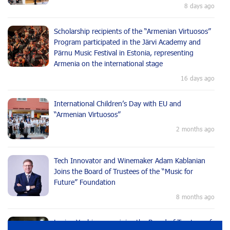
8 days ago
Scholarship recipients of the “Armenian Virtuosos”
Program participated in the Järvi Academy and
Pärnu Music Festival in Estonia, representing
Armenia on the international stage
16 days ago
International Children’s Day with EU and
“Armenian Virtuosos”
2 months ago
Tech Innovator and Winemaker Adam Kablanian
Joins the Board of Trustees of the “Music for
Future” Foundation
8 months ago
Lusine Yeghiazaryan joins the Board of Trustees of