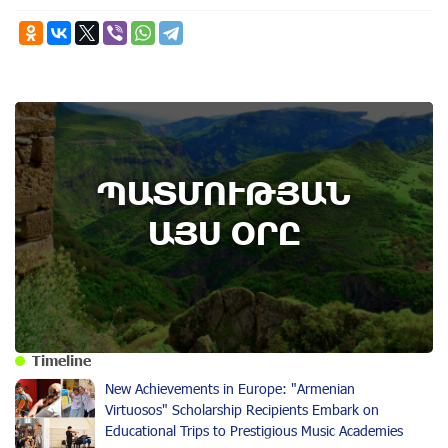
ՊԱՏՄՈՒԹՅԱՆ
ԱՅՍ ՕՐԸ
Timeline
New Achievements in Europe: "Armenian
Virtuosos" Scholarship Recipients Embark on
Educational Trips to Prestigious Music Academies