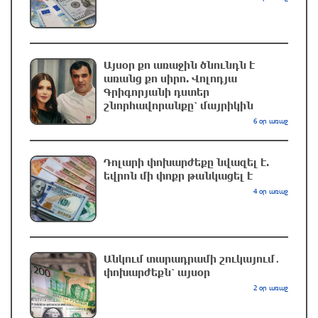
36 րոպե առաջ
Դանակահարություն՝ Մասիսի
Այսօր քո առաջին ծնունդն է
գազալցակայաններից մեկի մոտ. կասկածյալը
առանց քո սիրո. Վոլոդյա
ձերբակալվել է
Գրիգորյանի դստեր
շնորհավորանքը՝ մայրիկին
20 րոպե առաջ
6 օր առաջ
Սև ծովում բեռնափոխադրումների արժեքը
կտրուկ աճել է․ ինչ ազդեցություն կունենա
Դոլարի փոխարժեքը նվազել է.
այն Հայաստանի վրա
եվրոն մի փոքր թանկացել է
2 րոպե առաջ
4 օր առաջ
Բելառուսում պակասում է ԽՍՀՄ
ժամանակների կառավարման համակարգը․
Լուկաշենկո
Անկում տարադրամի շուկայում․
փոխարժեքն՝ այսօր
34 րոպե առաջ
2 օր առաջ
Հայ ուշուիստները մեդալներ են նվաճել