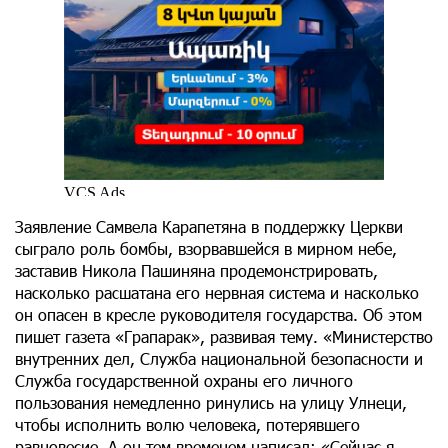
Заявление Самвела Карапетяна в поддержку Церкви
сыграло роль бомбы, взорвавшейся в мирном небе,
заставив Никола Пашиняна продемонстрировать,
насколько расшатана его нервная система и насколько
он опасен в кресле руководителя государства. Об этом
пишет газета «Грапарак», развивая тему. «Министерство
внутренних дел, Служба национальной безопасности и
Служба государственной охраны его личного
пользования немедленно ринулись на улицу Улнеци,
чтобы исполнить волю человека, потерявшего
равновесие. А он тем временем написал: «Сейчас я