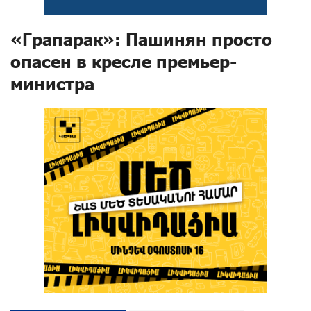
«Грапарак»: Пашинян просто
опасен в кресле премьер-
министра