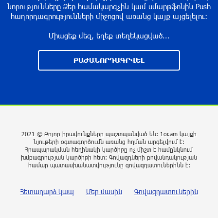
կարիքը Շվեյցարիայում
նորությունները Ձեր համակարգչին կամ սմարթֆոնին Push
հաղորդագրությունների միջոցով առանց կայք այցելելու։
2 ժամ առաջ
Միացեք մեզ, եղեք տեղեկացված...
Գայի պողոտայում բախվել են «Kia»-ն և
«Hongqi»-ն. «Kia»-ն կողաշրջվել է, վարորդը՝
ԲԱԺԱՆՈՐԴԱԳՐՎԵԼ
մահшցել
3 ժամ առաջ
Սպասվում է առանց տեղումների եղանակ.
ջերմաստիճանն էապես չի փոխվի
3 ժամ առաջ
2021 © Բոլոր իրավունքները պաշտպանված են: 1or.am կայքի
նյութերի օգտագործումն առանց հղման արգելվում է:
Հրապարակման հեղինակի կարծիքը ոչ միշտ է համընկնում
խմբագրության կարծիքի հետ: Գովազդների բովանդակության
Հուսով եմ, որ այս ձևաչափում մեզ կհաջողվի
համար պատասխանատվությունը գովազդատուներինն է:
խորացնել մեր հարաբերություններն ու
համագործակցությունը. Փաշինյանը՝
Ղրղզստանի նախագահին
Հետադարձ կապ
Մեր մասին
Գովազդատուներին
5 ժամ առաջ