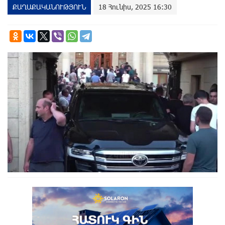
ՔԱՂԱՔԱԿԱՆՈՒԹՅՈՒՆ
18 Հունիս, 2025 16:30