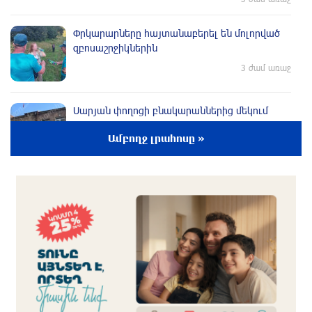
Փրկարարները հայտանաբերել են մոլորված
զբոսաշրջիկներին
3 ժամ առաջ
Սարյան փողոցի բնակարաններից մեկում
պայթյունի հետևանքով 55-ամյա տղամարդը
Ամբողջ լրահոսը »
այրվածքներով տեղափոխվել է
«Այրվածքաբանության ազգային կենտրոն»
3 ժամ առաջ
Սլովակիայի արևելքում արտակարգ դրություն
է հայտարարվել շոգի ալիքների պատճառով
2 ժամ առաջ
Երթևեկության կազմակերպման
փոփոխություն տեղի կունենա