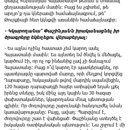
փակել «Արևմտյան Հայաստանի» թեման և մոռանալ
ցեղասպանության մասին։ Բայց ես չգիտեմ, թե
արդյո՞ք դա կներառվի համաձայնագրում, թե՞
Թուրքիայի հետ կկնքվի առանձին համաձայնագիր։
- Կկարողանա՞ Փաշինյանն իրականացնել իր
ծրագրերը եկեղեցու վերաբերյալ։
- Ես այլևս ոչինչ հաստատ չեմ կարող ասել
Հայաստանի մասին։ Ես այնտեղ եմ ծնվել և մեծացել,
կարծում էի, որ ոչ ոք ինձանից լավ չի ճանաչում
Հայաստանը։ Բայց ո՞վ կարող էր պատկերացնել, որ
պատերազմը պարտված մարդը, որի մեղքով կորցվեց
Ղարաբաղը, հսկայական թվով մարդիկ սպանվեցին,
120 հազար ղարաբաղցի հայեր ստիպված եղան լքել
իրենց տները, իսկ մինչ այդ կային ևս 30 հազար
փախստականներ, կկարողանա մնալ պետության
գլխին։ Որ ժողովուրդը շարունակի հանդուրժել նման
կառավարությանը։ Բայց, ավաղ։ Պարզվում է,
ժողովուրդը շատ է վախեցած։ Փաշինյանը ստեղծել է
իսկական ոստիկանական պետություն։ Նա շրջում է մի