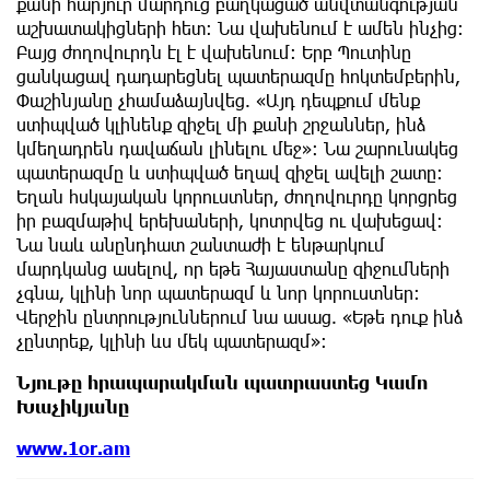
քանի հարյուր մարդուց բաղկացած անվտանգության
աշխատակիցների հետ։ Նա վախենում է ամեն ինչից։
Բայց ժողովուրդն էլ է վախենում։ Երբ Պուտինը
ցանկացավ դադարեցնել պատերազմը հոկտեմբերին,
Փաշինյանը չհամաձայնվեց. «Այդ դեպքում մենք
ստիպված կլինենք զիջել մի քանի շրջաններ, ինձ
կմեղադրեն դավաճան լինելու մեջ»։ Նա շարունակեց
պատերազմը և ստիպված եղավ զիջել ավելի շատը։
Եղան հսկայական կորուստներ, ժողովուրդը կորցրեց
իր բազմաթիվ երեխաների, կոտրվեց ու վախեցավ։
Նա նաև անընդհատ շանտաժի է ենթարկում
մարդկանց ասելով, որ եթե Հայաստանը զիջումների
չգնա, կլինի նոր պատերազմ և նոր կորուստներ։
Վերջին ընտրություններում նա ասաց. «Եթե դուք ինձ
չընտրեք, կլինի ևս մեկ պատերազմ»։
Նյութը հրապարակման պատրաստեց Կամո
Խաչիկյանը
www.1or.am