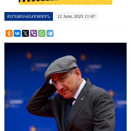
ՔԱՂԱՔԱԿԱՆՈՒԹՅՈՒՆ
12 June, 2025 11:47