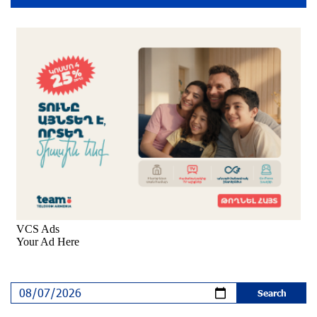
9 months ago
Young Musician from the “Born in Artsakh”
Program, Arsen Safaryan, Performed at the
Anniversary Concert of the “Artis Futura”
Foundation with the Moscow “Russian
Philharmonia” Symphony Orchestra
9 months ago
Young Musicians of the “Born in Artsakh” Program
Bring the Voice of Artsakh to Moscow
9 months ago
The Sound of Artsakh in the USA
10 months ago