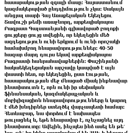
հասարակության զգալի մասը: Հայաստանում
կազմակերպված ընդդիմություն չկա: Սակայն
անցյալ տարի Հայ Առաքելական Եկեղեցու
Տավուշի թեմի առաջնորդ, արքեպիսկոպոս
Բագրատ Գալստանյանի գլխավորած բողոքի
ցույցերը ցույց տվեցին, որ եկեղեցին մեծ
ազդեցություն ունի երկրում և ունի որոշակի
համախմբող հնարավորություններ։ 40-50
հազար մարդ դուրս եկավ արքեպիսկոպոս
Բագրատի հանրահավաքներին։ Փաշինյանի
հակաեկեղեցական արշավը կապված է այն
փաստի հետ, որ եկեղեցին, ըստ էության,
հասարակության մեջ մնացած միակ ինքնավար
ինստիտուտն է, որն ունի իր սեփական
ֆինանսական, կազմակերպչական և
մոբիլիզացիոն հնարավորությունները և կարող
է մեծ խնդիրներ ստեղծել վարչապետի համար։
Հետևաբար, նա փորձում է նախապես
թուլացնել և, եթե հնարավոր է, ոչնչացնել այդ
ինստիտուտը։ Ավելին, ինչպես ինձ ասել են թե՛
նա, թե՛ իր կինը պատկանում են ՀԱԵ-ի ներսում