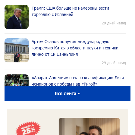
Трамп: США больше не намерены вести
торговлю с Испанией
29 дней назад
Артем Оганов получил международную
госпремию Китая в области науки и техники —
лично от Си Цзиньпиня
29 дней назад
«Арарат‑Армения» начала квалификацию Лиги
чемпионов с победы над «Ригой»
29 дней назад
Вся лента »
Пакистанский самолет пропал с радаров над
Аравийским морем
29 дней назад