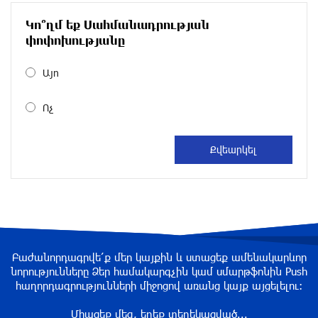
30 дней назад
Կո՞ղմ եք Սահմանադրության
Размик Марукян стал обладателем бронзовой
փոփոխությանը
медали XV Международного конкурса артистов
балета
Այո
около одного месяца назад
Ոչ
«Росатом» готов построить новые АЭС, чтобы
избежать энергодефицита в Армении: Алексей
Лихачёв
около одного месяца назад
Армения заинтересована в полноценном
участии в ЕАЭС: Пашинян
около одного месяца назад
Բաժանորդագրվե՛ք մեր կայքին և ստացեք ամենակարևոր
նորությունները Ձեր համակարգչին կամ սմարթֆոնին Push
հաղորդագրությունների միջոցով առանց կայք այցելելու։
На автодороге Ереван-Севан произошел
камнепад
Միացեք մեզ, եղեք տեղեկացված...