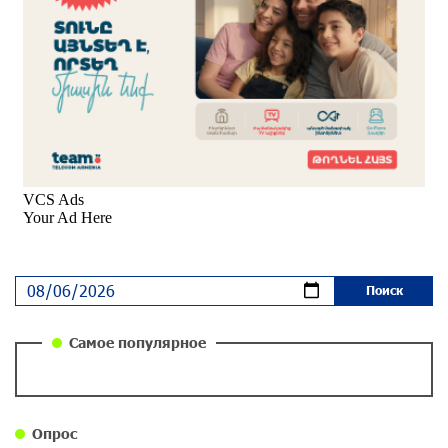
Вопрос об аресте Чалабяна дошел до
Европейского парламента: «Паст»
30 дней назад
Почему стало модно «отчитывать» оппозицию,
и чего на самом деле ожидает общество?
«Паст»
30 дней назад
Ложная дилемма мандатов: почему тема
парламентского бойкота оппозиции - пустая
повестка дня? «Паст»
30 дней назад
Самое популярное
Правовой терроризм как начало падения
власти: пример Гагика Царукяна и горькие
уроки истории: «Паст»
Опрос