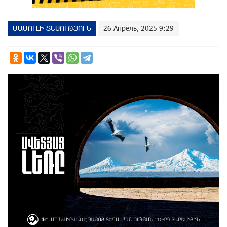
ՄԱՄՈՒԼԻ ՏԵՍՈՒԹՅՈՒՆ
26 Апрель, 2025 9:29