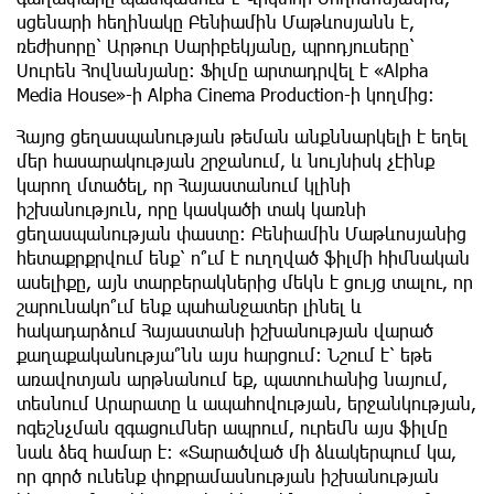
սցենարի հեղինակը Բենիամին Մաթևոսյանն է,
ռեժիսորը՝ Արթուր Սարիբեկյանը, պրոդյուսերը՝
Սուրեն Հովնանյանը: Ֆիլմը արտադրվել է «Alpha
Media House»-ի Alpha Cinema Production-ի կողմից։
Հայոց ցեղասպանության թեման անքննարկելի է եղել
մեր հասարակության շրջանում, և նույնիսկ չէինք
կարող մտածել, որ Հայաստանում կլինի
իշխանություն, որը կասկածի տակ կառնի
ցեղասպանության փաստը: Բենիամին Մաթևոսյանից
հետաքրքրվում ենք՝ ո՞ւմ է ուղղված ֆիլմի հիմնական
ասելիքը, այն տարբերակներից մեկն է ցույց տալու, որ
շարունակո՞ւմ ենք պահանջատեր լինել և
հակադարձում Հայաստանի իշխանության վարած
քաղաքականությա՞նն այս հարցում: Նշում է՝ եթե
առավոտյան արթնանում եք, պատուհանից նայում,
տեսնում Արարատը և ապահովության, երջանկության,
ոգեշնչման զգացումներ ապրում, ուրեմն այս ֆիլմը
նաև ձեզ համար է: «Տարածված մի ձևակերպում կա,
որ գործ ունենք փոքրամասնության իշխանության