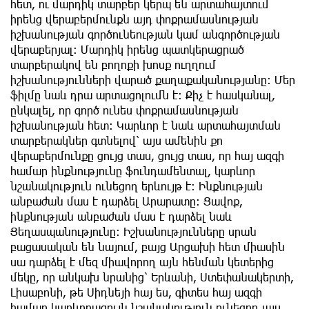
հետ, ու մարդիկ տարբեր կերպ են արտահայտում
իրենց վերաբերմունքն այդ փոքրամասնության
իշխանության գործունեության կամ անգործության
վերաբերյալ: Մարդիկ իրենց պատկերացրած
տարբերակով են բողոքի խոսք ուղղում
իշխանությունների վարած քաղաքականությանը։ Մեր
ֆիլմը նաև դրա արտացոլումն է: Քիչ է հասկանալ,
ընկալել, որ գործ ունես փոքրամասնության
իշխանության հետ: Կարևոր է նաև արտահայտման
տարբերակներ գտնելով՝ այս ամենին քո
վերաբերմունքը ցույց տաս, ցույց տաս, որ հայ ազգի
համար ինքնությունը ֆունդամենտալ, կարևոր
նշանակություն ունեցող երևույթ է: Ինքնության
անբաժան մաս է դարձել Արարատը: Ցավոք,
ինքնության անբաժան մաս է դարձել նաև
Ցեղասպանությունը: Իշխանությունները սրան
բացասական են նայում, բայց Արցախի հետ միասին
սա դարձել է մեզ միավորող այն հենման կետերից
մեկը, որ անկախ նրանից՝ Երևանի, Ստեփանակերտի,
Լիսաբոնի, թե Սիդնեյի հայ ես, գիտես հայ ազգի
համար կարևորագույն նշանակություն ունեցող այս