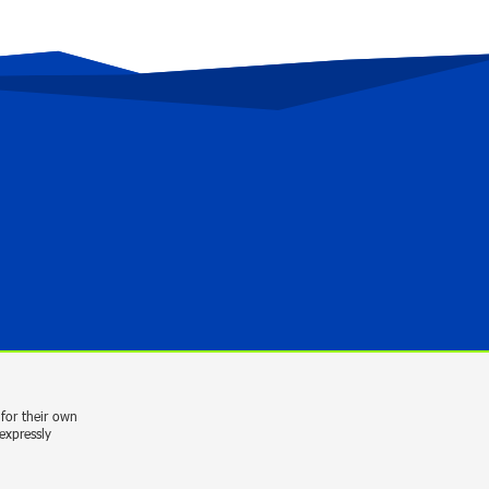
Andron Participates in the Tomorrow
Mobility World Congress 2024: Driving
Innovation in E-Mobility
2 years ago
Khachaturian International Youth
Competition launched in China with
performance by “Music for Future”
Foundation’s Cellist Mari Hakobyan
2 years ago
New promotion from AMIO BANK for
international SWIFT transfers
3 years ago
for their own
expressly
Shtigen Group is Ready to Support the
Development of the Capital Market in