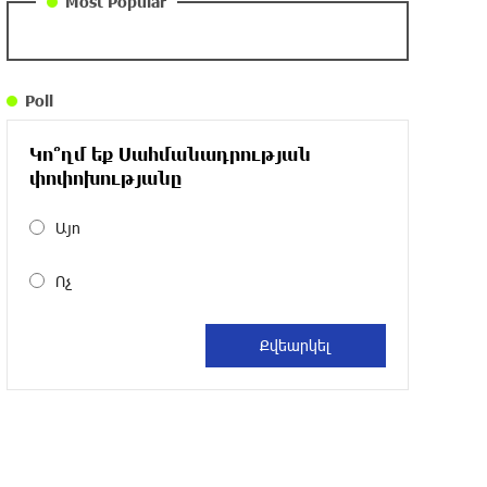
Most Popular
DIALOG Organization - Partner of the
“Born in Artsakh” Program
Poll
about a year ago
Կո՞ղմ եք Սահմանադրության
“Past”: A Publicly Funded Concert for the
փոփոխությանը
Privileged Few?
about a year ago
Այո
Ոչ
With a Mission to Preserve Armenian
Heritage: AraratBank Sponsors the
"Artsakh" Orchestra Concert
about a year ago
Ardshinbank Donates 120 Million AMD to
the Hayastan All-Armenian Fund
2 years ago