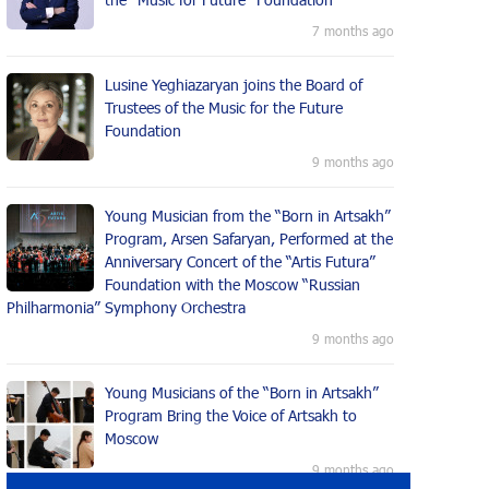
7 months ago
Lusine Yeghiazaryan joins the Board of
Trustees of the Music for the Future
Foundation
9 months ago
Young Musician from the “Born in Artsakh”
Program, Arsen Safaryan, Performed at the
Anniversary Concert of the “Artis Futura”
Foundation with the Moscow “Russian
Philharmonia” Symphony Orchestra
9 months ago
Young Musicians of the “Born in Artsakh”
Program Bring the Voice of Artsakh to
Moscow
9 months ago