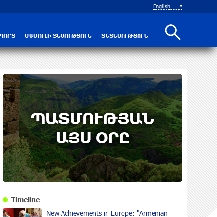
English
ՊՈՐՏ
ՄԱՄՈՒԼԻ ՏԵՍՈՒԹՅՈՒՆ
ՏՆՏԵՍՈՒԹՅՈՒՆ
ՊԱՏՄՈՒԹՅԱՆ
ԱՅՍ ՕՐԸ
Timeline
New Achievements in Europe: "Armenian