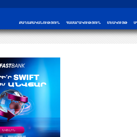
ՔԱՂԱՔԱԿԱՆՈՒԹՅՈՒՆ
ՀԱՍԱՐԱԿՈՒԹՅՈՒՆ
ՄՇԱԿՈՒՅԹ
Ս