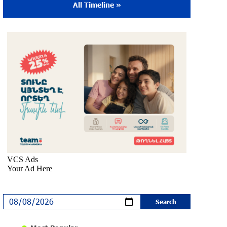
All Timeline »
The Sound of Artsakh in the USA
10 months ago
Educational Trip and First U.S. Concert of
the Music for Future Foundation’s Young
Musicians
10 months ago
Empowering the Next Generation of
Armenian Talents: “Music for Future”
Foundation’s First Concert in the U.S.
10 months ago
DIALOG Organization - Partner of the
“Born in Artsakh” Program
about a year ago