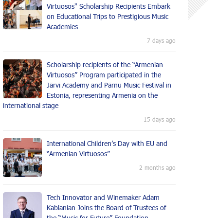
Virtuosos" Scholarship Recipients Embark
on Educational Trips to Prestigious Music
Academies
7 days ago
Scholarship recipients of the “Armenian
Virtuosos” Program participated in the
Järvi Academy and Pärnu Music Festival in
Estonia, representing Armenia on the
international stage
15 days ago
International Children’s Day with EU and
“Armenian Virtuosos”
2 months ago
Tech Innovator and Winemaker Adam
Kablanian Joins the Board of Trustees of
the “Music for Future” Foundation