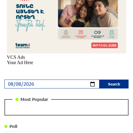
Foundation with the Moscow “Russian
Philharmonia” Symphony Orchestra
9 months ago
Young Musicians of the “Born in Artsakh” Program
Bring the Voice of Artsakh to Moscow
9 months ago
The Sound of Artsakh in the USA
10 months ago
Educational Trip and First U.S. Concert of the Music
Most Popular
for Future Foundation’s Young Musicians
10 months ago
Poll
Empowering the Next Generation of Armenian