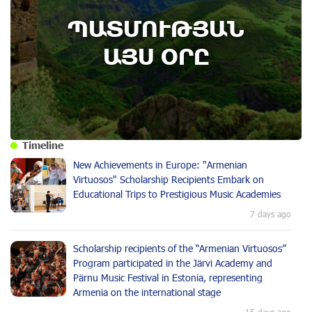
ՊԱՏՄՈՒԹՅԱՆ
ԱՅՍ ՕՐԸ
Timeline
New Achievements in Europe: "Armenian
Virtuosos" Scholarship Recipients Embark on
Educational Trips to Prestigious Music Academies
7 days ago
Scholarship recipients of the “Armenian Virtuosos”
Program participated in the Järvi Academy and
Pärnu Music Festival in Estonia, representing
Armenia on the international stage
15 days ago