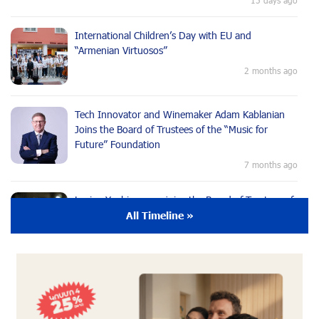
International Children’s Day with EU and
“Armenian Virtuosos”
2 months ago
Tech Innovator and Winemaker Adam Kablanian
Joins the Board of Trustees of the “Music for
Future” Foundation
7 months ago
Lusine Yeghiazaryan joins the Board of Trustees of
the Music for the Future Foundation
All Timeline »
9 months ago
Young Musician from the “Born in Artsakh”
Program, Arsen Safaryan, Performed at the
Anniversary Concert of the “Artis Futura”