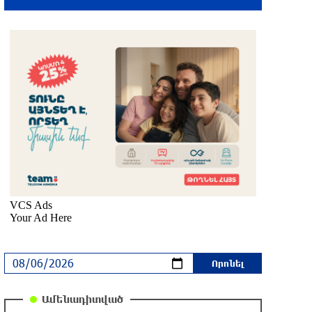
1,7 մլն դրամ կհատկացվի Ռաիսա
Մկրտչյանի հուղարկավորության հետ
կապված ծախսերը փոխհատուցելու
նպատակով
մեկ ժամ առաջ
Մեսսին դուբլի հեղինակ է դարձել
«Ինտեր Մայամիի» կազմում
մեկ ժամ առաջ
ՖԻՖԱ-ն աջակցել է Ինֆանտինոյին,
աշխարհի առաջնության իրավունքի
վաճառքի հարց այլեւս չկա
մեկ ժամ առաջ
Հայաստանը 320 մլն դոլարի նոր
Ամենադիտված
վարկեր կվերցնի