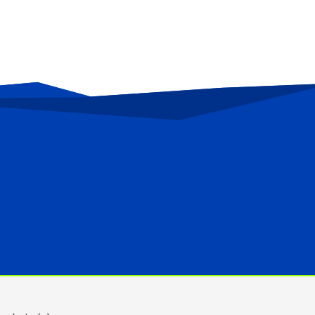
մանրամասներ է փոխանցում
17 րոպե առաջ
Ռուսաստանում գտել են անհետացած
ինքնաթիռը
30 րոպե առաջ
Նիկոլ Փաշինյանը ժամանել է
Ղրղզստան (վիդեո)
39 րոպե առաջ
«Քաղցր հեքիաթ»-ի արտադրությունը
կասեցվել է. ՍԱՏՄ
մեկ ժամ առաջ
Արտակարգ դեպք Նորապատում,
բենզալցակայանում պայթյուն է տեղի