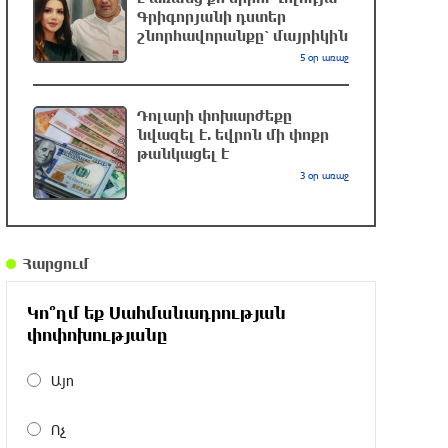
Գրիգորյանի դստեր
«Հայաստան» խմբակցությունը ևս
շնորհավորանքը՝ մայրիկին
մասնակցելու է դատավարությանը՝ ի
5 օր առաջ
աջակցություն Ամենայն Հայոց
կաթողիկոսի և սրբազանների. Աննա
Գրիգորյան
Դոլարի փոխարժեքը
մեկ ժամ առաջ
նվազել է. եվրոն մի փոքր
թանկացել է
3 օր առաջ
Ադրբեջանը պատրաստ է
անհրաժեշտության դեպքում բնական
գազ մատակարարել Ուկրաինային․
Բայրամով
Հարցում
մեկ ժամ առաջ
Կո՞ղմ եք Սահմանադրության
Ամենայն Հայոց Կաթողիկոսն ընդունեց
փոփոխությանը
արգենտինահայ դպրոցականներին
35 րոպե առաջ
Այո
Ոչ
«Օձուն» ապրանքանիշի գազավորված