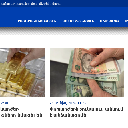
Նուբարաշենի աղբավայրում տրակտորով աղբը հրելիս այն լցվել է 29-ամյա աշխատակցի վրա. վերջինս մահացել է
ՔԱՂԱՔԱԿԱՆՈՒԹՅՈՒՆ
ՀԱՍԱՐԱԿՈՒԹՅՈՒՆ
ՄՇԱԿՈՒՅԹ
Ս
17:30
25 Հունիս, 2026 11:42
նկարժեք
Փոխարժեքի շուկայում անկում
գները նվազել են
է անձանագրվել