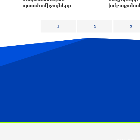
պատժամիջnցները
խմբաքանա
1
2
3